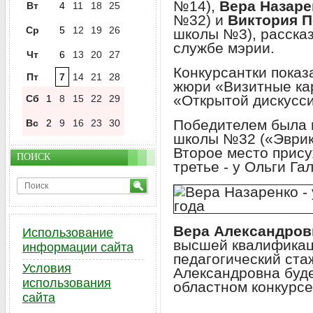
№14),
Вера Назаре
Вт
4
11
18
25
№32) и
Виктория 
Ср
5
12
19
26
школы №3), расска
службе мэрии.
Чт
6
13
20
27
Конкурсантки показ
Пт
7
14
21
28
жюри «Визитные кар
«Открытой дискусси
Сб
1
8
15
22
29
Победителем была 
Вс
2
9
16
23
30
школы №32 («Эврик
Второе место прис
ПОИСК
третье - у Ольги Га
Вера Александров
Использование
высшей квалификац
информации сайта
педагогический стаж
Условия
Александровна буде
использования
областном конкурсе
сайта