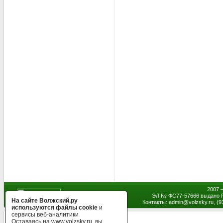
2007 
ЭЛ № ФС77-57666 выдано Р
На сайте Волжский.ру
Контакты: admin
@
volzsky.ru, (
используются файлы cookie
и
сервисы веб-аналитики
Оставаясь на www.volzsky.ru, вы