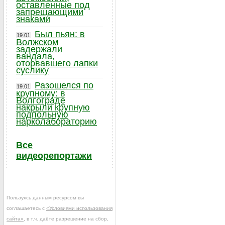
оставленные под
запрещающими
знаками
Был пьян: в
19.01
Волжском
задержали
вандала,
оторвавшего лапки
суслику
Разошелся по
19.01
крупному: в
Волгограде
накрыли крупную
подпольную
нарколабораторию
Все
видеорепортажи
Пользуясь данным ресурсом вы
соглашаетесь с
«Условиями использования
сайта»
, в т.ч. даёте разрешение на сбор,