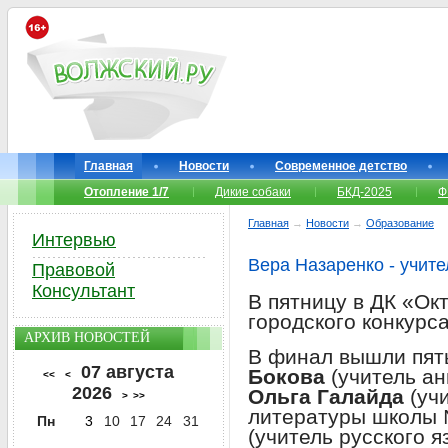
Главная
Новости
Современное детство
Отопление 1/7
Дикие собаки
БКД-2025
Ф
Главная
→
Новости
→
Образование
Интервью
Вера Назаренко - учите
Правовой
Консультант
В пятницу в ДК «Ок
городского конкурса
АРХИВ НОВОСТЕЙ
В финал вышли пят
07 августа
Бокова
(учитель ан
<<
<
2026
Ольга Галайда
(учи
>
>>
литературы школы
Пн
3
10
17
24
31
(учитель русского 