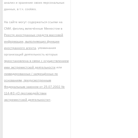
анализ и хранение своих персональных
данных, в т.ч. cookies.
На сайте могут содержаться ссылки на
СМИ, физлиц включённые Минюстом в
Реестр иностранных средств массовой
информации, выполняющих функции
иностранного агента
, упоминания
организаций деятельность которых
приостановлена в связи с осуществлением
ими экстремистской деятельности
или
ликвидированных / запрещённых по
основаниям, предусмотренным
Федеральным законом от 25.07.2002 №
114-ФЗ «О противодействии
экстремистской деятельности»
.