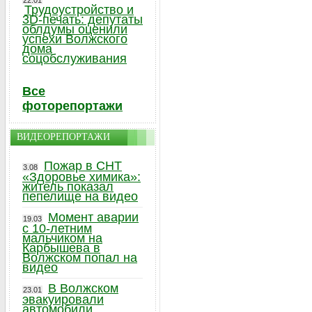
22.01
Трудоустройство и
3D-печать: депутаты
облдумы оценили
успехи Волжского
дома
соцобслуживания
Все
фоторепортажи
ВИДЕОРЕПОРТАЖИ
Пожар в СНТ
3.08
«Здоровье химика»:
житель показал
пепелище на видео
Момент аварии
19.03
с 10-летним
мальчиком на
Карбышева в
Волжском попал на
видео
В Волжском
23.01
эвакуировали
автомобили,