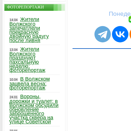
ФОТОРЕПОРТАЖИ
Понедел
Жители
14.04
Волжского
запечатлели
прекрасную
двойную радугу
после ливня
Жители
13.04
Волжского
празднуют
пахсальную
неделю:
фоторепортаж
В Волжском
10.04
зацвела весна:
фоторепортаж
Вороны,
24.01
дорожки и туалет: в
Волжском обсудили
обновление
заброшенного
участка сквера на
улице Советской