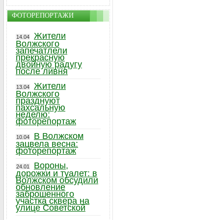
ФОТОРЕПОРТАЖИ
Жители
14.04
Волжского
запечатлели
прекрасную
двойную радугу
после ливня
Жители
13.04
Волжского
празднуют
пахсальную
неделю:
фоторепортаж
В Волжском
10.04
зацвела весна:
фоторепортаж
Вороны,
24.01
дорожки и туалет: в
Волжском обсудили
обновление
заброшенного
участка сквера на
улице Советской