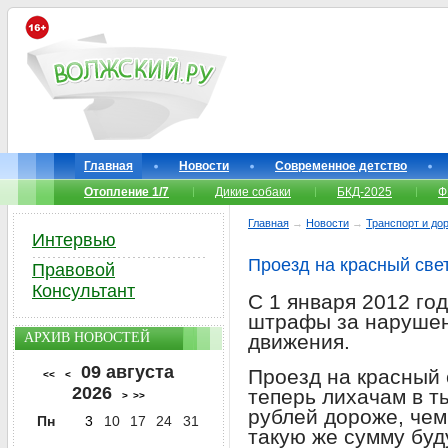
Главная
Новости
Современное детство
Отопление 1/7
Дикие собаки
БКД-2025
Ф
Главная
→
Новости
→
Транспорт и до
Интервью
Проезд на красный све
Правовой
Консультант
С 1 января 2012 го
штрафы за нарушен
АРХИВ НОВОСТЕЙ
движения.
09 августа
Проезд на красный 
<<
<
2026
теперь лихачам в т
>
>>
рублей дороже, чем
Пн
3
10
17
24
31
такую же сумму буд