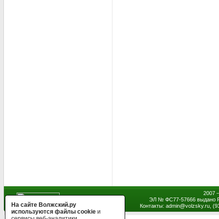
2007 
ЭЛ № ФС77-57666 выдано Р
На сайте Волжский.ру
Контакты: admin
@
volzsky.ru, (
используются файлы cookie
и
сервисы веб-аналитики