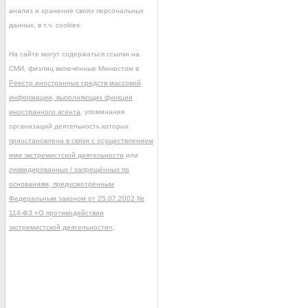
анализ и хранение своих персональных
данных, в т.ч. cookies.
На сайте могут содержаться ссылки на
СМИ, физлиц включённые Минюстом в
Реестр иностранных средств массовой
информации, выполняющих функции
иностранного агента
, упоминания
организаций деятельность которых
приостановлена в связи с осуществлением
ими экстремистской деятельности
или
ликвидированных / запрещённых по
основаниям, предусмотренным
Федеральным законом от 25.07.2002 №
114-ФЗ «О противодействии
экстремистской деятельности»
.