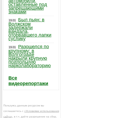
автомобили,
оставленные под
запрещающими
знаками
Был пьян: в
19.01
Волжском
задержали
вандала,
оторвавшего лапки
суслику
Разошелся по
19.01
крупному: в
Волгограде
накрыли крупную
подпольную
нарколабораторию
Все
видеорепортажи
Пользуясь данным ресурсом вы
соглашаетесь с
«Условиями использования
сайта»
, в т.ч. даёте разрешение на сбор,