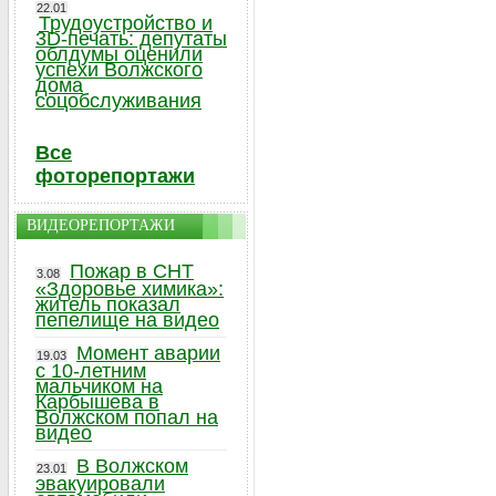
22.01
Трудоустройство и
3D-печать: депутаты
облдумы оценили
успехи Волжского
дома
соцобслуживания
Все
фоторепортажи
ВИДЕОРЕПОРТАЖИ
Пожар в СНТ
3.08
«Здоровье химика»:
житель показал
пепелище на видео
Момент аварии
19.03
с 10-летним
мальчиком на
Карбышева в
Волжском попал на
видео
В Волжском
23.01
эвакуировали