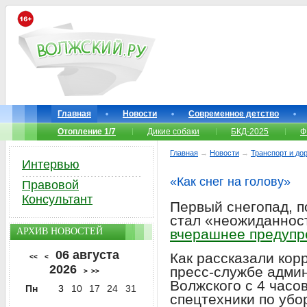
Главная
Новости
Современное детство
Отопление 1/7
Дикие собаки
БКД-2025
Ф
Главная
→
Новости
→
Транспорт и до
Интервью
«Как снег на голову»
Правовой
Консультант
Первый снегопад, 
стал «неожиданнос
АРХИВ НОВОСТЕЙ
вчерашнее предуп
06 августа
Как рассказали ко
<<
<
2026
пресс-службе админ
>
>>
Волжского с 4 часо
Пн
3
10
17
24
31
спецтехники по убо