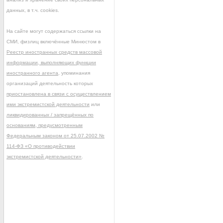
данных, в т.ч. cookies.
На сайте могут содержаться ссылки на
СМИ, физлиц включённые Минюстом в
Реестр иностранных средств массовой
информации, выполняющих функции
иностранного агента
, упоминания
организаций деятельность которых
приостановлена в связи с осуществлением
ими экстремистской деятельности
или
ликвидированных / запрещённых по
основаниям, предусмотренным
Федеральным законом от 25.07.2002 №
114-ФЗ «О противодействии
экстремистской деятельности»
.