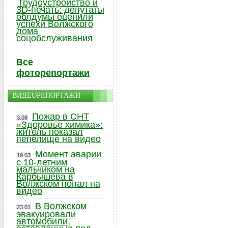
Трудоустройство и
3D-печать: депутаты
облдумы оценили
успехи Волжского
дома
соцобслуживания
Все
фоторепортажи
ВИДЕОРЕПОРТАЖИ
Пожар в СНТ
3.08
«Здоровье химика»:
житель показал
пепелище на видео
Момент аварии
19.03
с 10-летним
мальчиком на
Карбышева в
Волжском попал на
видео
В Волжском
23.01
эвакуировали
автомобили,