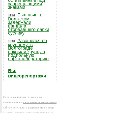
оставленные под
запрещающими
знаками
Был пьян: в
19.01
Волжском
задержали
вандала,
оторвавшего лапки
суслику
Разошелся по
19.01
крупному: в
Волгограде
накрыли крупную
подпольную
нарколабораторию
Все
видеорепортажи
Пользуясь данным ресурсом вы
соглашаетесь с
«Условиями использования
сайта»
, в т.ч. даёте разрешение на сбор,
анализ и хранение своих персональных