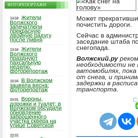
ФОТОРЕПОРТАЖИ
Жители
Может прекративши
14.04
Волжского
почистить дороги.
запечатлели
прекрасную
Сейчас в админист
двойную радугу
после ливня
заседание штаба п
снегопада.
Жители
13.04
Волжского
Волжский.ру
реком
празднуют
пахсальную
необходимости не 
неделю:
автомобилях, пока
фоторепортаж
от снега, и прини
В Волжском
10.04
задержки в распис
зацвела весна:
транспорта.
фоторепортаж
Вороны,
С
24.01
дорожки и туалет: в
Волжском обсудили
обновление
заброшенного
участка сквера на
улице Советской
22.01