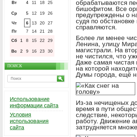
обрабатываются пе
Вт
4
11
18
25
бишофитом. Все ор
Ср
5
12
19
26
предупреждены о н
судя по обстановке 
Чт
6
13
20
27
справляются.
Пт
7
14
21
28
Более ли менее чис
Сб
1
8
15
22
29
Ленина, улицу Мира
магистрали. На вто
Вс
2
9
16
23
30
не чистился, что уж
Даже самая чистая 
ПОИСК
на которой находит
Думы города, ещё н
Использование
Из-за нечищеных д
информации сайта
время в пути общест
следствие, некотор
Условия
работу. Движение 
использования
затрудняется множ
сайта