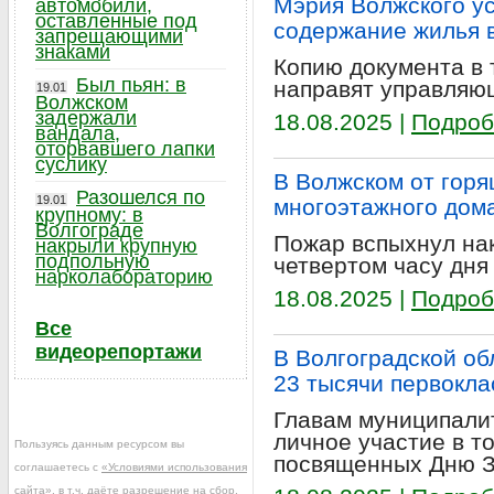
Мэрия Волжского у
автомобили,
оставленные под
содержание жилья 
запрещающими
знаками
Копию документа в 
Был пьян: в
направят управляю
19.01
Волжском
задержали
18.08.2025 |
Подроб
вандала,
оторвавшего лапки
суслику
В Волжском от горя
Разошелся по
19.01
многоэтажного дом
крупному: в
Волгограде
Пожар вспыхнул нак
накрыли крупную
подпольную
четвертом часу дня
нарколабораторию
18.08.2025 |
Подроб
Все
видеорепортажи
В Волгоградской об
23 тысячи первокла
Главам муниципали
личное участие в т
Пользуясь данным ресурсом вы
посвященных Дню З
соглашаетесь с
«Условиями использования
сайта»
, в т.ч. даёте разрешение на сбор,