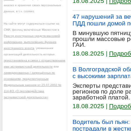
18.08.2025 |
Подроб
анализ и хранение своих персональных
данных, в т.ч. cookies.
47 нарушений за ве
ПДД пошли домой 
На сайте могут содержаться ссылки на
СМИ, физлиц включённые Минюстом в
В минувшую пятницу
Реестр иностранных средств массовой
прошли массовые р
информации, выполняющих функции
ГАИ.
иностранного агента
, упоминания
18.08.2025 |
Подроб
организаций деятельность которых
приостановлена в связи с осуществлением
ими экстремистской деятельности
или
В Волгоградской об
ликвидированных / запрещённых по
с высокими зарпла
основаниям, предусмотренным
Эксперты представи
Федеральным законом от 25.07.2002 №
регионов по доле р
114-ФЗ «О противодействии
заработной платой.
экстремистской деятельности»
.
18.08.2025 |
Подроб
Водитель был пьян:
пострадали в жестк