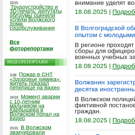
внимание уделят во
22.01
Трудоустройство и
3D-печать: депутаты
18.08.2025 |
Подроб
облдумы оценили
успехи Волжского
дома
В Волгоградской об
соцобслуживания
опытом с молодым
Все
В регионе проходят
фоторепортажи
сборы для офицеро
военных учебных з
ВИДЕОРЕПОРТАЖИ
18.08.2025 |
Подроб
Пожар в СНТ
3.08
«Здоровье химика»:
Волжанин зарегист
житель показал
пепелище на видео
десятка иностранн
Момент аварии
19.03
В Волжском полице
с 10-летним
фиктивной постанов
мальчиком на
Карбышева в
граждан.
Волжском попал на
видео
18.08.2025 |
Подроб
В Волжском
23.01
эвакуировали