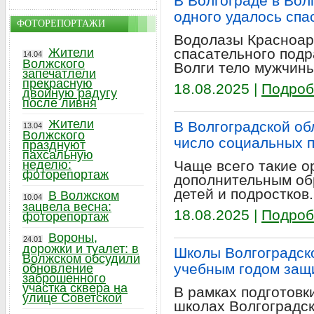
В Волгограде в Вол
одного удалось спа
ФОТОРЕПОРТАЖИ
Водолазы Красноар
Жители
спасательного подр
14.04
Волжского
Волги тело мужчины
запечатлели
прекрасную
18.08.2025 |
Подроб
двойную радугу
после ливня
Жители
В Волгоградской об
13.04
Волжского
число социальных 
празднуют
пахсальную
неделю:
Чаще всего такие 
фоторепортаж
дополнительным об
детей и подростков.
В Волжском
10.04
зацвела весна:
18.08.2025 |
Подроб
фоторепортаж
Вороны,
24.01
дорожки и туалет: в
Школы Волгоградск
Волжском обсудили
учебным годом защи
обновление
заброшенного
участка сквера на
В рамках подготовк
улице Советской
школах Волгоградск