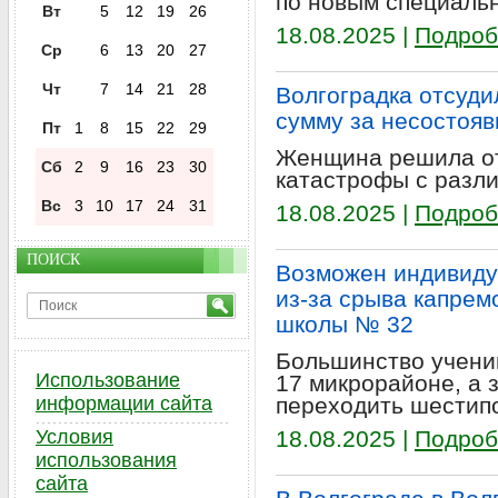
по новым специаль
Вт
5
12
19
26
18.08.2025 |
Подроб
Ср
6
13
20
27
Чт
7
14
21
28
Волгоградка отсуди
сумму за несостояв
Пт
1
8
15
22
29
Женщина решила от
Сб
2
9
16
23
30
катастрофы с разли
Вс
3
10
17
24
31
18.08.2025 |
Подроб
ПОИСК
Возможен индивиду
из-за срыва капрем
школы № 32
Большинство учени
Использование
17 микрорайоне, а 
информации сайта
переходить шестип
Условия
18.08.2025 |
Подроб
использования
сайта