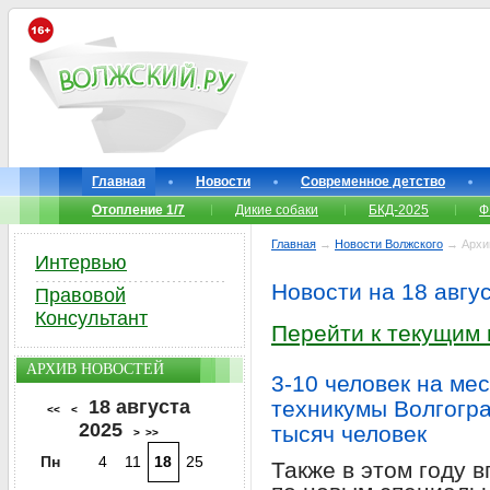
Главная
Новости
Современное детство
Отопление 1/7
Дикие собаки
БКД-2025
Ф
Главная
→
Новости Волжского
→ Архи
Интервью
Новости на 18 авгу
Правовой
Консультант
Перейти к текущим
АРХИВ НОВОСТЕЙ
3-10 человек на ме
18 августа
техникумы Волгогра
<<
<
2025
тысяч человек
>
>>
Пн
4
11
18
25
Также в этом году 