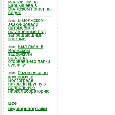
мальчиком на
Карбышева в
Волжском попал на
видео
В Волжском
23.01
эвакуировали
автомобили,
оставленные под
запрещающими
знаками
Был пьян: в
19.01
Волжском
задержали
вандала,
оторвавшего лапки
суслику
Разошелся по
19.01
крупному: в
Волгограде
накрыли крупную
подпольную
нарколабораторию
Все
видеорепортажи