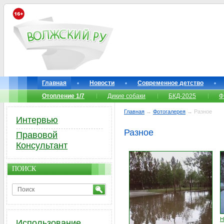
Главная
Новости
Современное детство
Отопление 1/7
Дикие собаки
БКД-2025
Ф
Главная
→
Фотогалерея
→ Разное
Интервью
Разное
Правовой
Консультант
ПОИСК
Н
Использование