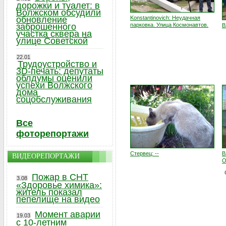
дорожки и туалет: в
Волжском обсудили
обновление
Konstantinovich: Неудачная
заброшенного
парковка. Улица Космонавтов.
В
участка сквера на
улице Советской
22.01
Трудоустройство и
3D-печать: депутаты
облдумы оценили
успехи Волжского
дома
соцобслуживания
Все
фоторепортажи
Стервец: --
В
ВИДЕОРЕПОРТАЖИ
О
Пожар в СНТ
3.08
«Здоровье химика»:
житель показал
пепелище на видео
Момент аварии
19.03
с 10-летним