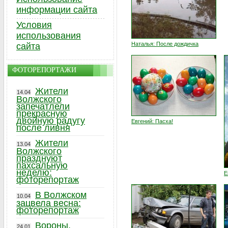
информации сайта
Условия
использования
Наталья: После дождичка
сайта
ФОТОРЕПОРТАЖИ
Жители
14.04
Волжского
запечатлели
прекрасную
двойную радугу
Евгений: Пасха!
после ливня
Жители
13.04
Волжского
празднуют
пахсальную
неделю:
Е
фоторепортаж
В Волжском
10.04
зацвела весна:
фоторепортаж
Вороны,
24.01