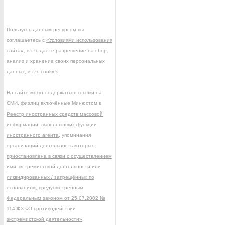
Пользуясь данным ресурсом вы
соглашаетесь с
«Условиями использования
сайта»
, в т.ч. даёте разрешение на сбор,
анализ и хранение своих персональных
данных, в т.ч. cookies.
На сайте могут содержаться ссылки на
СМИ, физлиц включённые Минюстом в
Реестр иностранных средств массовой
информации, выполняющих функции
иностранного агента
, упоминания
организаций деятельность которых
приостановлена в связи с осуществлением
ими экстремистской деятельности
или
ликвидированных / запрещённых по
основаниям, предусмотренным
Федеральным законом от 25.07.2002 №
114-ФЗ «О противодействии
экстремистской деятельности»
.