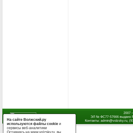
2007 
ЭЛ № ФС77-57666 выдано Р
На сайте Волжский.ру
Контакты: admin
@
volzsky.ru, (
используются файлы cookie
и
сервисы веб-аналитики
Оставаясь на www.volzsky.ru, вы