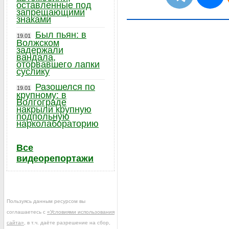
оставленные под
запрещающими
знаками
Был пьян: в
19.01
Волжском
задержали
вандала,
оторвавшего лапки
суслику
Разошелся по
19.01
крупному: в
Волгограде
накрыли крупную
подпольную
нарколабораторию
Все
видеорепортажи
Пользуясь данным ресурсом вы
соглашаетесь с
«Условиями использования
сайта»
, в т.ч. даёте разрешение на сбор,