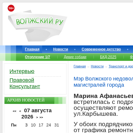
Главная
Новости
Современное детство
Отопление 1/7
Дикие собаки
БКД-2025
Ф
Главная
→
Новости
→
Транспорт и до
Интервью
Мэр Волжского недово
Правовой
магистралей города
Консультант
Марина Афанасье
АРХИВ НОВОСТЕЙ
встретилась с подр
осуществляют ремон
07 августа
<<
<
ул.Карбышева.
2026
>
>>
У обоих подрядчико
Пн
3
10
17
24
31
от графика ремонтн