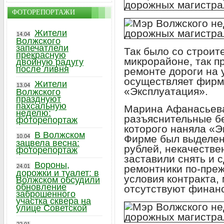
ФОТОРЕПОРТАЖИ
Жители
14.04
Волжского
запечатлели
Так было со строит
прекрасную
микрорайоне, так п
двойную радугу
после ливня
ремонте дороги на 
осуществляет фирм
Жители
13.04
«Эксплуатация».
Волжского
празднуют
пахсальную
Марина Афанасьева
неделю:
разъяснительные б
фоторепортаж
которого наняла «Э
В Волжском
10.04
Фирме был выделен
зацвела весна:
рублей, некачестве
фоторепортаж
заставили снять и 
Вороны,
24.01
ремонтники по-пре
дорожки и туалет: в
условия контракта, 
Волжском обсудили
обновление
отсутствуют финан
заброшенного
участка сквера на
улице Советской