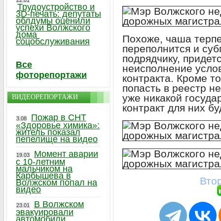
22.01
Трудоустройство и
3D-печать: депутаты
облдумы оценили
успехи Волжского
дома
Похоже, чаша терпе
соцобслуживания
переполнится и суб
подрядчику, придетс
Все
неисполнение усло
фоторепортажи
контракта. Кроме т
попасть в реестр н
уже никакой госуд
ВИДЕОРЕПОРТАЖИ
контракт для них бу
Пожар в СНТ
3.08
«Здоровье химика»:
житель показал
пепелище на видео
Момент аварии
19.03
с 10-летним
мальчиком на
Карбышева в
Втор
Волжском попал на
видео
В Волжском
23.01
эвакуировали
автомобили,