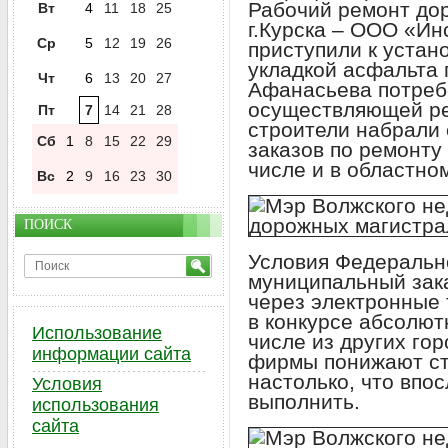
Рабочий ремонт до
Вт
4
11
18
25
г.Курска – ООО «Ин
Ср
5
12
19
26
приступили к устано
укладкой асфальта 
Чт
6
13
20
27
Афанасьева потреб
осуществляющей ре
Пт
7
14
21
28
строители набрали 
Сб
1
8
15
22
29
заказов по ремонту
числе и в областно
Вс
2
9
16
23
30
ПОИСК
Условия Федерально
муниципальный зак
через электронные 
в конкурсе абсолют
Использование
числе из других гор
информации сайта
фирмы понижают ст
настолько, что впос
Условия
выполнить.
использования
сайта