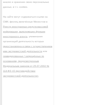
анализ и хранение своих персональных
данных, в т.ч. cookies.
На сайте могут содержаться ссылки на
СМИ, физлиц включённые Минюстом в
Реестр иностранных средств массовой
информации, выполняющих функции
иностранного агента
, упоминания
организаций деятельность которых
приостановлена в связи с осуществлением
ими экстремистской деятельности
или
ликвидированных / запрещённых по
основаниям, предусмотренным
Федеральным законом от 25.07.2002 №
114-ФЗ «О противодействии
экстремистской деятельности»
.