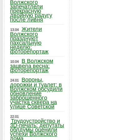
Волжского
запечатлели
прекрасную
двойную радугу
после ливня
Жители
13.04
Волжского
празднуют
пахсальную
неделю:
фоторепортаж
В Волжском
10.04
зацвела весна:
фоторепортаж
Вороны,
24.01
дорожки и туалет: в
Волжском обсудили
обновление
заброшенного
участка сквера на
улице Советской
22.01
Трудоустройство и
3D-печать: депутаты
облдумы оценили
успехи Волжского
дома