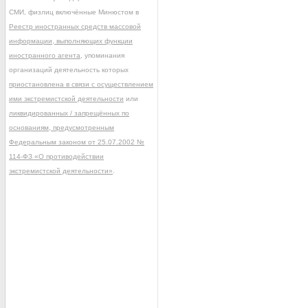
СМИ, физлиц включённые Минюстом в
Реестр иностранных средств массовой
информации, выполняющих функции
иностранного агента
, упоминания
организаций деятельность которых
приостановлена в связи с осуществлением
ими экстремистской деятельности
или
ликвидированных / запрещённых по
основаниям, предусмотренным
Федеральным законом от 25.07.2002 №
114-ФЗ «О противодействии
экстремистской деятельности»
.