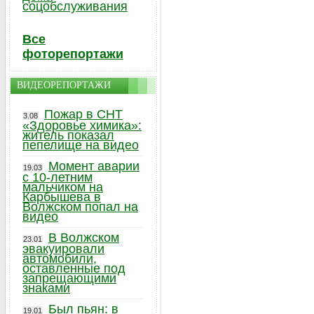
соцобслуживания
Все
фоторепортажи
ВИДЕОРЕПОРТАЖИ
Пожар в СНТ
3.08
«Здоровье химика»:
житель показал
пепелище на видео
Момент аварии
19.03
с 10-летним
мальчиком на
Карбышева в
Волжском попал на
видео
В Волжском
23.01
эвакуировали
автомобили,
оставленные под
запрещающими
знаками
Был пьян: в
19.01