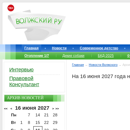
Главная
Новости
Современное детство
Отопление 1/7
Дикие собаки
БКД-2025
Ф
Главная
→
Новости Волжского
→ Архи
Интервью
На 16 июня 2027 года 
Правовой
Консультант
АРХИВ НОВОСТЕЙ
16 июня 2027
<<
<
>
>>
Пн
7
14
21
28
Вт
1
8
15
22
29