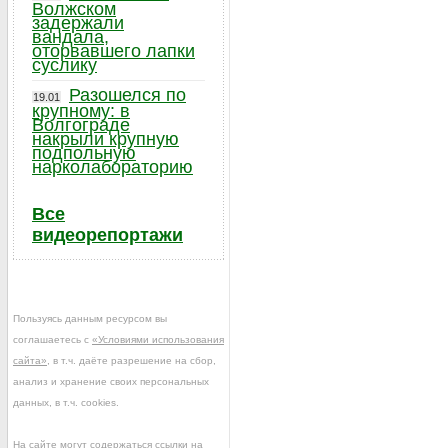
Волжском
задержали
вандала,
оторвавшего лапки
суслику
Разошелся по
19.01
крупному: в
Волгограде
накрыли крупную
подпольную
нарколабораторию
Все
видеорепортажи
Пользуясь данным ресурсом вы
соглашаетесь с
«Условиями использования
сайта»
, в т.ч. даёте разрешение на сбор,
анализ и хранение своих персональных
данных, в т.ч. cookies.
На сайте могут содержаться ссылки на