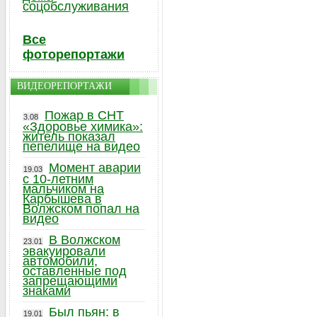
соцобслуживания
Все
фоторепортажи
ВИДЕОРЕПОРТАЖИ
Пожар в СНТ
3.08
«Здоровье химика»:
житель показал
пепелище на видео
Момент аварии
19.03
с 10-летним
мальчиком на
Карбышева в
Волжском попал на
видео
В Волжском
23.01
эвакуировали
автомобили,
оставленные под
запрещающими
знаками
Был пьян: в
19.01