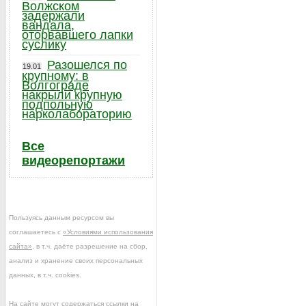
Волжском
задержали
вандала,
оторвавшего лапки
суслику
Разошелся по
19.01
крупному: в
Волгограде
накрыли крупную
подпольную
нарколабораторию
Все
видеорепортажи
Пользуясь данным ресурсом вы
соглашаетесь с
«Условиями использования
сайта»
, в т.ч. даёте разрешение на сбор,
анализ и хранение своих персональных
данных, в т.ч. cookies.
На сайте могут содержаться ссылки на