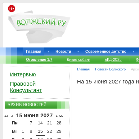
Главная
Новости
Современное детство
Отопление 1/7
Дикие собаки
БКД-2025
Ф
Главная
→
Новости Волжского
→ Архи
Интервью
На 15 июня 2027 года 
Правовой
Консультант
АРХИВ НОВОСТЕЙ
15 июня 2027
<<
<
>
>>
Пн
7
14
21
28
Вт
1
8
15
22
29