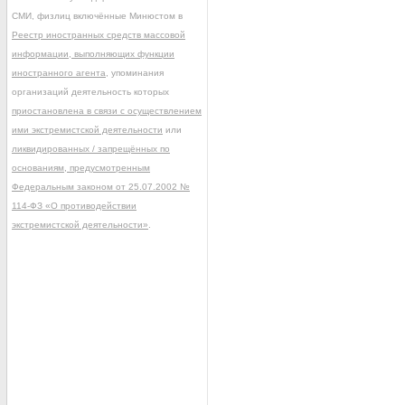
СМИ, физлиц включённые Минюстом в
Реестр иностранных средств массовой
информации, выполняющих функции
иностранного агента
, упоминания
организаций деятельность которых
приостановлена в связи с осуществлением
ими экстремистской деятельности
или
ликвидированных / запрещённых по
основаниям, предусмотренным
Федеральным законом от 25.07.2002 №
114-ФЗ «О противодействии
экстремистской деятельности»
.