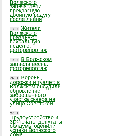
Волжского
запечатлели
прекрасную
двойную радугу
после ливня
Жители
13.04
Волжского
празднуют
пахсальную
неделю:
фоторепортаж
В Волжском
10.04
зацвела весна:
фоторепортаж
Вороны,
24.01
дорожки и туалет: в
Волжском обсудили
обновление
заброшенного
участка сквера на
улице Советской
22.01
Трудоустройство и
3D-печать: депутаты
облдумы оценили
успехи Волжского
дома