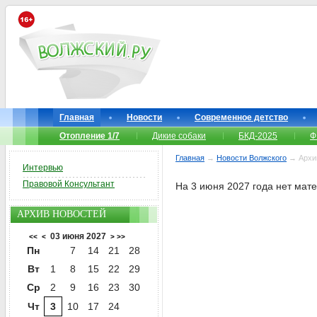
Главная
Новости
Современное детство
Отопление 1/7
Дикие собаки
БКД-2025
Ф
Главная
→
Новости Волжского
→ Архи
Интервью
Правовой Консультант
На 3 июня 2027 года нет мат
АРХИВ НОВОСТЕЙ
03 июня 2027
<<
<
>
>>
Пн
7
14
21
28
Вт
1
8
15
22
29
Ср
2
9
16
23
30
Чт
3
10
17
24