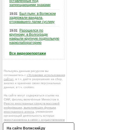
оставленные под
запрещающими знаками
Был пьян: в Волжском
19.01
задержали вандала,
оторвавшего лапки суслику
Разошелся по
19.01
крупному: в Волгограде
накрыли крупную подпольную
нарколабораторию
Все видеорепортажи
Пользуясь данным ресурсом вы
соглашаетесь с
«Условиями использования
сайта»
, в т.ч. даёте разрешение на сбор,
анализ и хранение своих персональных
данных, в т.ч. cookies.
На сайте могут содержаться ссылки на
СМИ, физлиц включённые Минюстом в
Реестр иностранных средств массовой
информации, выполняющих функции
иностранного агента
, упоминания
организаций деятельность которых
приостановлена в связи с осуществлением
ими экстремистской деятельности
или
ликвидированных / запрещённых по
На сайте Волжский.ру