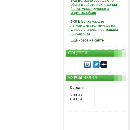
Волжане сообщают о
6.08
сбоях в работе приложений
банка, мессенджеров и
маркетплейсов
В Волжском две
6.08
легковушки столкнулись на
улице Логинова: пострадала
пассажирка
Ещё новое на сайте
СОЦСЕТИ
КУРСЫ ВАЛЮТ
Сегодня
$ 80.93
€ 93.19