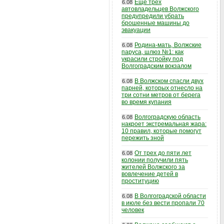
Еще трех
6.08
автовладельцев Волжского
предупредили убрать
брошенные машины до
эвакуации
Родина-мать, Волжские
6.08
паруса, шлюз №1: как
украсили стройку под
Волгоградским вокзалом
В Волжском спасли двух
6.08
парней, которых отнесло на
три сотни метров от берега
во время купания
Волгоградскую область
6.08
накроет экстремальная жара:
10 правил, которые помогут
пережить зной
От трех до пяти лет
6.08
колонии получили пять
жителей Волжского за
вовлечение детей в
проституцию
В Волгоградской области
6.08
в июле без вести пропали 70
человек