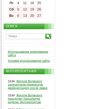
Пт
4
11
18
25
Сб
5
12
19
26
Вс
6
13
20
27
ПОИСК
Использование информации
сайта
Условия использования сайта
ФОТОРЕПОРТАЖИ
Жители Волжского
14.04
запечатлели прекрасную
двойную радугу после ливня
Жители Волжского
13.04
празднуют пахсальную
неделю: фоторепортаж