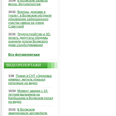
В Волжском зацвела
10.04
весна: фоторепортаж
Вороны, дорожки и
24.01
туалет: в Волжском обсудили
обновление заброшенного
участка сквера на улице
Советской
Трудоустройство и 3D-
22.01
печать: депутаты облдумы
оценили успехи Волжского
дома соцобслуживания
Все фоторепортажи
ВИДЕОРЕПОРТАЖИ
Пожар в СНТ «Здоровье
3.08
химика»: житель показал
пепелище на видео
Момент аварии с 10-
19.03
летним мальчиком на
Карбышева в Волжском попал
на видео
В Волжском
23.01
эвакуировали автомобили,