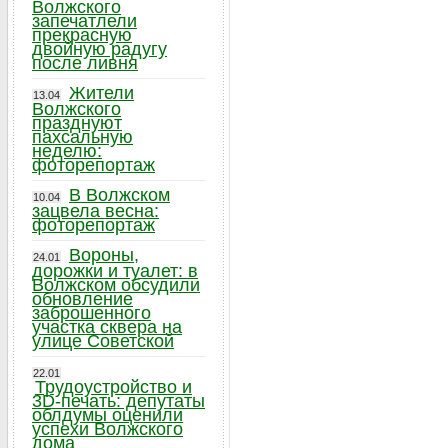
Волжского
запечатлели
прекрасную
двойную радугу
после ливня
Жители
13.04
Волжского
празднуют
пахсальную
неделю:
фоторепортаж
В Волжском
10.04
зацвела весна:
фоторепортаж
Вороны,
24.01
дорожки и туалет: в
Волжском обсудили
обновление
заброшенного
участка сквера на
улице Советской
22.01
Трудоустройство и
3D-печать: депутаты
облдумы оценили
успехи Волжского
дома