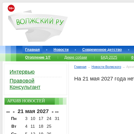
Главная
Новости
Современное детство
Отопление 1/7
Дикие собаки
БКД-2025
Ф
Главная
→
Новости Волжского
→ Архи
Интервью
На 21 мая 2027 года не
Правовой
Консультант
АРХИВ НОВОСТЕЙ
21 мая 2027
<<
<
>
>>
Пн
3
10
17
24
31
Вт
4
11
18
25