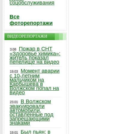
соцобслуживания
Все
фоторепортажи
ВИДЕОРЕПОРТАЖИ
Пожар в СНТ
3.08
«Здоровье химика»:
житель показал
пепелище на видео
Момент аварии
19.03
с 10-летним
мальчиком на
Карбышева в
Волжском попал на
видео
В Волжском
23.01
эвакуировали
автомобили,
оставленные под
запрещающими
знаками
Был пьян: в
19.01