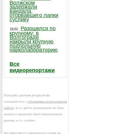
Волжском
задержали
вандала,
оторвавшего лапки
суслику
Разошелся по
19.01
крупному: в
Волгограде
накрыли крупную
подпольную
нарколабораторию
Все
видеорепортажи
Пользуясь данным ресурсом вы
соглашаетесь с
«Условиями использования
сайта»
, в т.ч. даёте разрешение на сбор,
анализ и хранение своих персональных
данных, в т.ч. cookies.
На сайте могут содержаться ссылки на