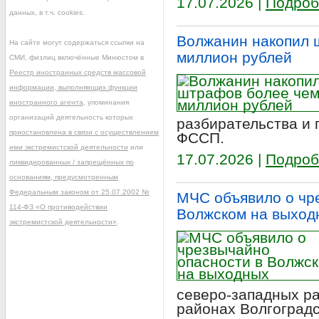
17.07.2026 |
Подроб
данных, в т.ч. cookies.
Волжанин накопил 
На сайте могут содержаться ссылки на
миллион рублей
СМИ, физлиц включённые Минюстом в
Реестр иностранных средств массовой
информации, выполняющих функции
иностранного агента
, упоминания
организаций деятельность которых
разбирательства и
приостановлена в связи с осуществлением
ФССП.
ими экстремистской деятельности
или
17.07.2026 |
Подроб
ликвидированных / запрещённых по
основаниям, предусмотренным
Федеральным законом от 25.07.2002 №
МЧС объявило о чр
114-ФЗ «О противодействии
Волжском на выход
экстремистской деятельности»
.
северо-западных ра
районах Волгоградс