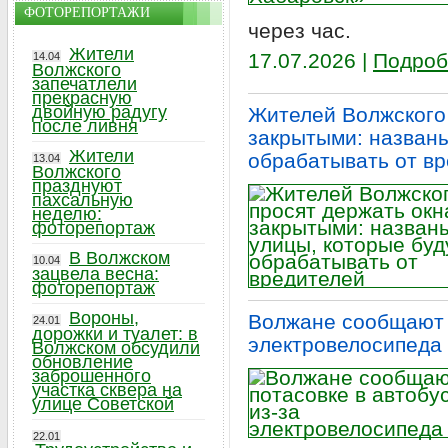
ФОТОРЕПОРТАЖИ
через час.
Жители
17.07.2026 |
Подроб
14.04
Волжского
запечатлели
прекрасную
двойную радугу
Жителей Волжского 
после ливня
закрытыми: названы
Жители
обрабатывать от в
13.04
Волжского
празднуют
пахсальную
неделю:
фоторепортаж
В Волжском
10.04
зацвела весна:
фоторепортаж
Вороны,
Волжане сообщают о
24.01
дорожки и туалет: в
электровелосипеда
Волжском обсудили
обновление
заброшенного
участка сквера на
улице Советской
22.01