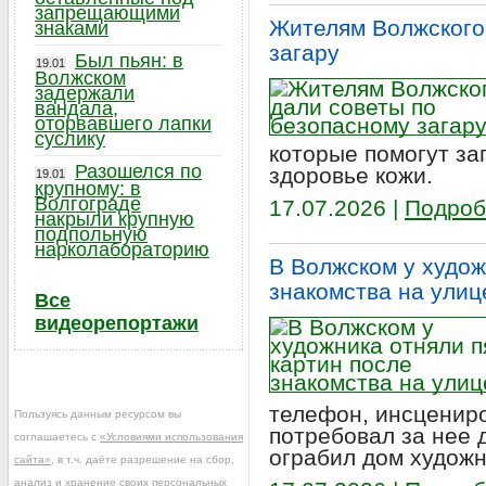
запрещающими
Жителям Волжского
знаками
загару
Был пьян: в
19.01
Волжском
задержали
вандала,
оторвавшего лапки
суслику
которые помогут за
Разошелся по
здоровье кожи.
19.01
крупному: в
Волгограде
17.07.2026 |
Подроб
накрыли крупную
подпольную
нарколабораторию
В Волжском у худож
знакомства на улиц
Все
видеорепортажи
телефон, инсцениро
Пользуясь данным ресурсом вы
потребовал за нее д
соглашаетесь с
«Условиями использования
ограбил дом художн
сайта»
, в т.ч. даёте разрешение на сбор,
анализ и хранение своих персональных