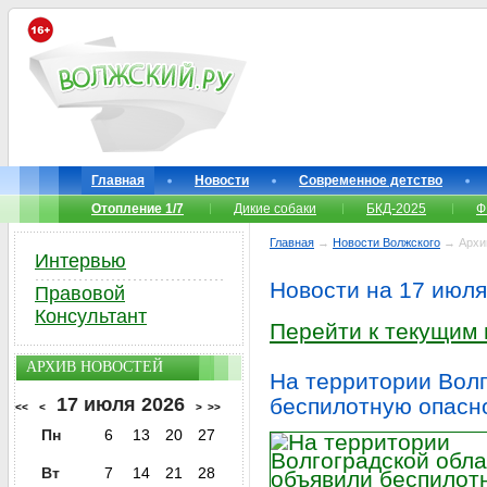
Главная
Новости
Современное детство
Отопление 1/7
Дикие собаки
БКД-2025
Ф
Главная
→
Новости Волжского
→ Архи
Интервью
Новости на 17 июля
Правовой
Консультант
Перейти к текущим
АРХИВ НОВОСТЕЙ
На территории Волг
17 июля 2026
беспилотную опасн
<<
<
>
>>
Пн
6
13
20
27
Вт
7
14
21
28