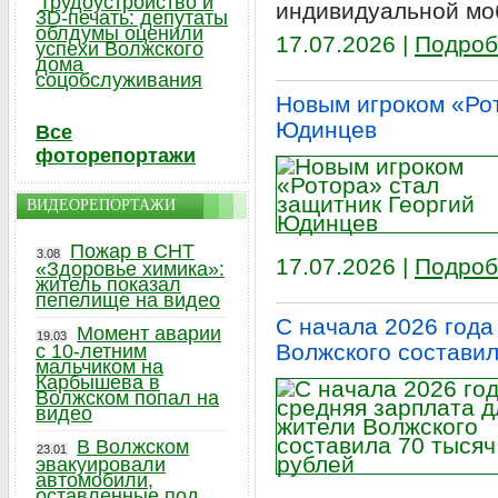
Трудоустройство и
индивидуальной мо
3D-печать: депутаты
облдумы оценили
17.07.2026 |
Подроб
успехи Волжского
дома
соцобслуживания
Новым игроком «Рот
Юдинцев
Все
фоторепортажи
ВИДЕОРЕПОРТАЖИ
Пожар в СНТ
3.08
17.07.2026 |
Подроб
«Здоровье химика»:
житель показал
пепелище на видео
С начала 2026 года
Момент аварии
19.03
Волжского составил
с 10-летним
мальчиком на
Карбышева в
Волжском попал на
видео
В Волжском
23.01
эвакуировали
автомобили,
оставленные под