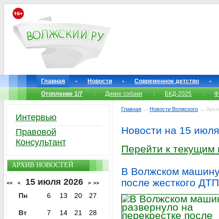
Главная
Новости
Современное детство
Отопление 1/7
Дикие собаки
БКД-2025
Ф
Главная
→
Новости Волжского
→ Архи
Интервью
Новости на 15 июля
Правовой
Консультант
Перейти к текущим
АРХИВ НОВОСТЕЙ
В Волжском машину
15 июля 2026
после жесткого ДТП
<<
<
>
>>
Пн
6
13
20
27
Вт
7
14
21
28