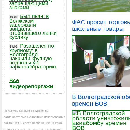
запрещающими
знаками
Был пьян: в
19.01
Волжском
ФАС просит торговы
задержали
школьные товары
вандала,
оторвавшего лапки
суслику
Разошелся по
19.01
крупному: в
Волгограде
накрыли крупную
подпольную
нарколабораторию
Все
видеорепортажи
В Волгоградской о
времен ВОВ
Пользуясь данным ресурсом вы
соглашаетесь с
«Условиями использования
сайта»
, в т.ч. даёте разрешение на сбор,
анализ и хранение своих персональных