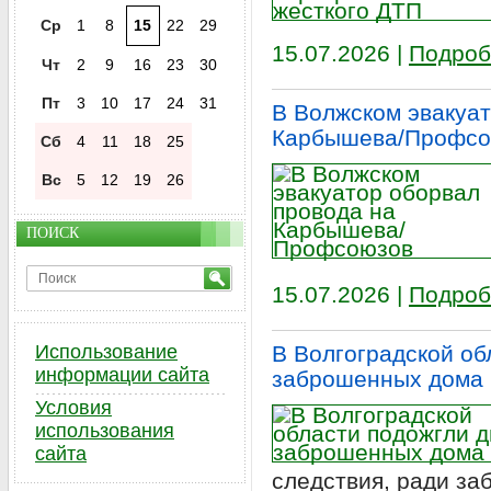
Ср
1
8
15
22
29
15.07.2026 |
Подроб
Чт
2
9
16
23
30
Пт
3
10
17
24
31
В Волжском эвакуат
Карбышева/Профсо
Сб
4
11
18
25
Вс
5
12
19
26
ПОИСК
15.07.2026 |
Подроб
Использование
В Волгоградской об
информации сайта
заброшенных дома
Условия
использования
сайта
следствия, ради за