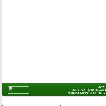
2007 
ЭЛ № ФС77-57666 выдано Р
Контакты: admin
@
volzsky.ru, (