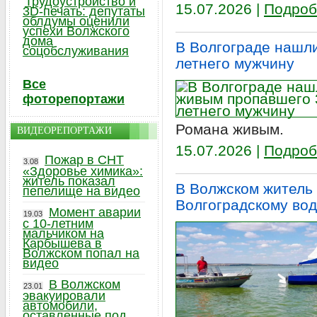
Трудоустройство и
15.07.2026 |
Подроб
3D-печать: депутаты
облдумы оценили
успехи Волжского
дома
В Волгограде нашл
соцобслуживания
летнего мужчину
Все
фоторепортажи
Романа живым.
ВИДЕОРЕПОРТАЖИ
15.07.2026 |
Подроб
Пожар в СНТ
3.08
«Здоровье химика»:
житель показал
В Волжском житель 
пепелище на видео
Волгоградскому во
Момент аварии
19.03
с 10-летним
мальчиком на
Карбышева в
Волжском попал на
видео
В Волжском
23.01
эвакуировали
автомобили,
оставленные под