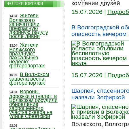
компании друзей.
ФОТОРЕПОРТАЖИ
15.07.2026 |
Подроб
Жители
14.04
Волжского
запечатлели
В Волгоградской о
прекрасную
двойную радугу
опасность вечером
после ливня
Жители
13.04
Волжского
празднуют
пахсальную
неделю:
фоторепортаж
В Волжском
15.07.2026 |
Подроб
10.04
зацвела весна:
фоторепортаж
Шарпея, спасенного
Вороны,
24.01
дорожки и туалет: в
назвали Зефиркой
Волжском обсудили
обновление
заброшенного
участка сквера на
улице Советской
Волжского, Волгогр
22.01