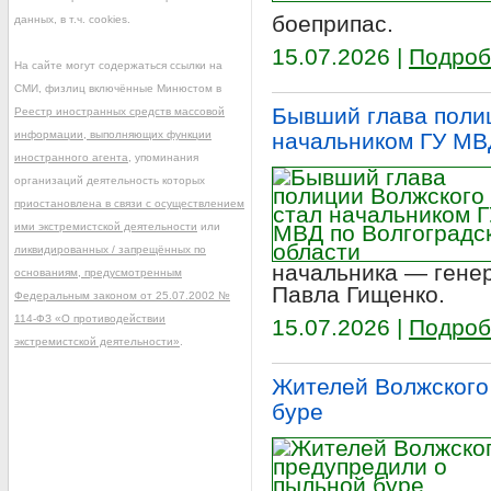
боеприпас.
данных, в т.ч. cookies.
15.07.2026 |
Подроб
На сайте могут содержаться ссылки на
СМИ, физлиц включённые Минюстом в
Бывший глава поли
Реестр иностранных средств массовой
начальником ГУ МВ
информации, выполняющих функции
иностранного агента
, упоминания
организаций деятельность которых
приостановлена в связи с осуществлением
ими экстремистской деятельности
или
ликвидированных / запрещённых по
начальника — гене
основаниям, предусмотренным
Павла Гищенко.
Федеральным законом от 25.07.2002 №
114-ФЗ «О противодействии
15.07.2026 |
Подроб
экстремистской деятельности»
.
Жителей Волжского
буре