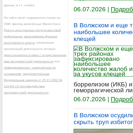
данных, в т.ч. cookies.
06.07.2026 |
Подроб
На сайте могут содержаться ссылки на
В Волжском и еще 
СМИ, физлиц включённые Минюстом в
Реестр иностранных средств массовой
наибольшее количес
информации, выполняющих функции
клещей
иностранного агента
, упоминания
организаций деятельность которых
приостановлена в связи с осуществлением
ими экстремистской деятельности
или
ликвидированных / запрещённых по
основаниям, предусмотренным
Федеральным законом от 25.07.2002 №
боррелизом (ИКБ) и
114-ФЗ «О противодействии
геморрагической ли
экстремистской деятельности»
.
06.07.2026 |
Подроб
В Волжском осудили
скрыть труп избито