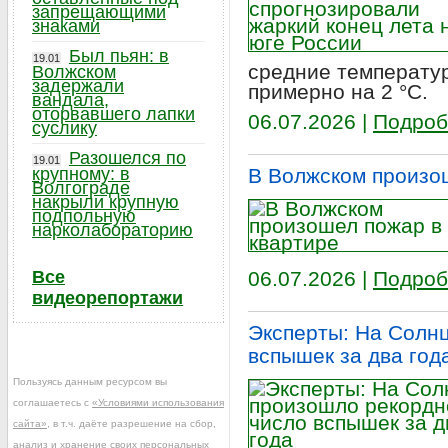
запрещающими
знаками
Был пьян: в
19.01
средние температу
Волжском
задержали
примерно на 2 °C.
вандала,
оторвавшего лапки
06.07.2026 |
Подроб
суслику
Разошелся по
19.01
крупному: в
В Волжском произо
Волгограде
накрыли крупную
подпольную
нарколабораторию
Все
06.07.2026 |
Подроб
видеорепортажи
Эксперты: На Солн
вспышек за два год
Пользуясь данным ресурсом вы
соглашаетесь с
«Условиями использования
сайта»
, в т.ч. даёте разрешение на сбор,
анализ и хранение своих персональных