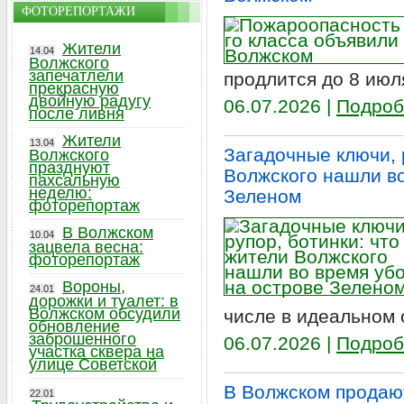
ФОТОРЕПОРТАЖИ
Жители
14.04
Волжского
запечатлели
продлится до 8 июл
прекрасную
двойную радугу
06.07.2026 |
Подроб
после ливня
Жители
13.04
Загадочные ключи, 
Волжского
празднуют
Волжского нашли во
пахсальную
неделю:
Зеленом
фоторепортаж
В Волжском
10.04
зацвела весна:
фоторепортаж
Вороны,
24.01
дорожки и туалет: в
Волжском обсудили
числе в идеальном 
обновление
заброшенного
06.07.2026 |
Подроб
участка сквера на
улице Советской
В Волжском продаю
22.01