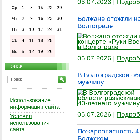
06.07.2026 |
Подроб
Ср
1
8
15
22
29
Волжане отожгли на
Чт
2
9
16
23
30
Волгограде
Пт
3
10
17
24
31
Сб
4
11
18
25
Вс
5
12
19
26
06.07.2026 |
Подроб
ПОИСК
В Волгоградской об
мужчину
Использование
информации сайта
06.07.2026 |
Подроб
Условия
использования
сайта
Пожароопасность 4-
Волжском