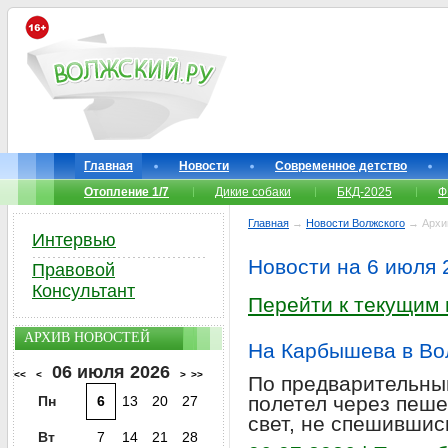
Главная
Новости
Современное детство
Отопление 1/7
Дикие собаки
БКД-2025
Ф
Главная
→
Новости Волжского
→ Архи
Интервью
Новости на 6 июля 
Правовой
Консультант
Перейти к текущим
АРХИВ НОВОСТЕЙ
На Карбышева в Во
06 июля 2026
<<
<
>
>>
По предварительны
полетел через пеш
Пн
6
13
20
27
свет, не спешившис
Вт
7
14
21
28