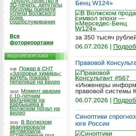
Трудоустройство и
Бенц W124»
3D-печать: депутаты
облдумы оценили
успехи Волжского
дома
соцобслуживания
Все
за 350 тысяч рублей
фоторепортажи
06.07.2026 |
Подроб
ВИДЕОРЕПОРТАЖИ
Правовой Консульт
Пожар в СНТ
3.08
«Здоровье химика»:
житель показал
пепелище на видео
«Инженеры информа
правовой системы 
Момент аварии
19.03
с 10-летним
06.07.2026 |
Подроб
мальчиком на
Карбышева в
Волжском попал на
видео
Синоптики спрогноз
В Волжском
юге России
23.01
эвакуировали
автомобили,
оставленные под