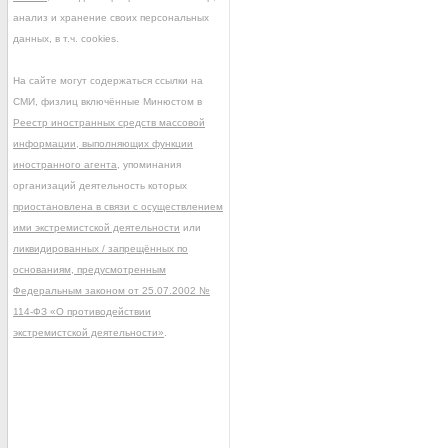
анализ и хранение своих персональных
данных, в т.ч. cookies.
На сайте могут содержаться ссылки на
СМИ, физлиц включённые Минюстом в
Реестр иностранных средств массовой
информации, выполняющих функции
иностранного агента
, упоминания
организаций деятельность которых
приостановлена в связи с осуществлением
ими экстремистской деятельности
или
ликвидированных / запрещённых по
основаниям, предусмотренным
Федеральным законом от 25.07.2002 №
114-ФЗ «О противодействии
экстремистской деятельности»
.