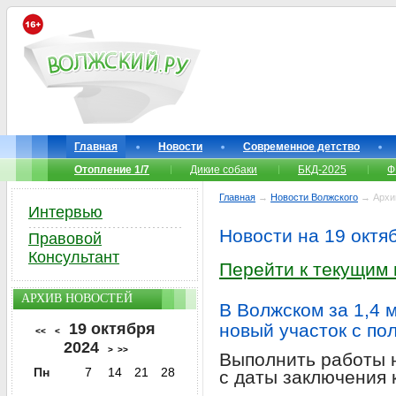
Главная
Новости
Современное детство
Отопление 1/7
Дикие собаки
БКД-2025
Ф
Главная
→
Новости Волжского
→ Архи
Интервью
Новости на 19 октя
Правовой
Консультант
Перейти к текущим
АРХИВ НОВОСТЕЙ
В Волжском за 1,4 
19 октября
новый участок с по
<<
<
2024
>
>>
Выполнить работы 
Пн
7
14
21
28
с даты заключения 