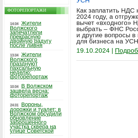
УСН
Как заплатить НДС 
ФОТОРЕПОРТАЖИ
2024 году, а отгруж
вычет «входного» Н
Жители
14.04
Волжского
выбрать – ФНС Росс
запечатлели
и другие вопросы в
прекрасную
для бизнеса на УСН
двойную радугу
после ливня
19.10.2024 |
Подроб
Жители
13.04
Волжского
празднуют
пахсальную
неделю:
фоторепортаж
В Волжском
10.04
зацвела весна:
фоторепортаж
Вороны,
24.01
дорожки и туалет: в
Волжском обсудили
обновление
заброшенного
участка сквера на
улице Советской