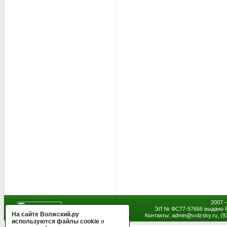
2007 
ЭЛ № ФС77-57666 выдано Р
На сайте Волжский.ру
Контакты: admin
@
volzsky.ru, (
используются файлы cookie
и