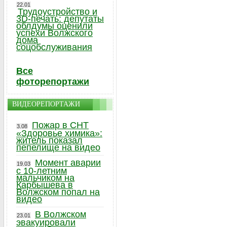
22.01
Трудоустройство и
3D-печать: депутаты
облдумы оценили
успехи Волжского
дома
соцобслуживания
Все
фоторепортажи
ВИДЕОРЕПОРТАЖИ
Пожар в СНТ
3.08
«Здоровье химика»:
житель показал
пепелище на видео
Момент аварии
19.03
с 10-летним
мальчиком на
Карбышева в
Волжском попал на
видео
В Волжском
23.01
эвакуировали