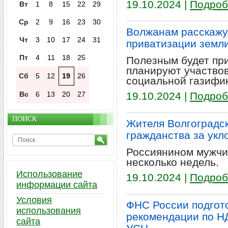
19.10.2024 |
Подроб
Вт
1
8
15
22
29
Ср
2
9
16
23
30
Волжанам расскажут
Чт
3
10
17
24
31
приватизации земл
Пт
4
11
18
25
Полезным будет при
планируют участвов
Сб
5
12
19
26
социальной газифи
Вс
6
13
20
27
19.10.2024 |
Подроб
ПОИСК
Жителя Волгоградс
гражданства за укл
Россиянином мужчи
несколько недель.
Использование
19.10.2024 |
Подроб
информации сайта
Условия
ФНС России подгот
использования
рекомендации по Н
сайта