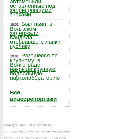
автомобили,
оставленные под
запрещающими
знаками
Был пьян: в
19.01
Волжском
задержали
вандала,
оторвавшего лапки
суслику
Разошелся по
19.01
крупному: в
Волгограде
накрыли крупную
подпольную
нарколабораторию
Все
видеорепортажи
Пользуясь данным ресурсом вы
соглашаетесь с
«Условиями использования
сайта»
, в т.ч. даёте разрешение на сбор,