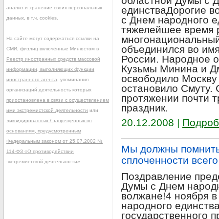
областной Думы с 
единстваДорогие в
анализ и хранение своих персональных
с Днем народного ед
данных, в т.ч. cookies.
тяжелейшее время 
многонациональный
На сайте могут содержаться ссылки на
объединился во им
СМИ, физлиц включённые Минюстом в
России. Народное 
Реестр иностранных средств массовой
Кузьмы Минина и Д
информации, выполняющих функции
освободило Москву 
иностранного агента
, упоминания
остановило Смуту. С
организаций деятельность которых
протяжении почти т
приостановлена в связи с осуществлением
праздник.
ими экстремистской деятельности
или
20.12.2008 |
Подроб
ликвидированных / запрещённых по
основаниям, предусмотренным
Федеральным законом от 25.07.2002 №
Мы должны помнить
114-ФЗ «О противодействии
сплоченности всего
экстремистской деятельности»
.
Поздравление пред
Думы с Днем народ
волжане!4 ноября в
народного единства
государственного п