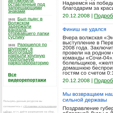
автомобили,
Надеемся на победы
оставленные под
благодарим за крас
запрещающими
знаками
20.12.2008 |
Подроб
Был пьян: в
19.01
Волжском
задержали
Финиш не удался
вандала,
оторвавшего лапки
суслику
Вчера волжская «Э
выступление в Пер
Разошелся по
19.01
2008 года. Заключи
крупному: в
Волгограде
провели на родном 
накрыли крупную
команды «Сочи-04».
подпольную
болельщиков, «желт
нарколабораторию
домашнюю беспрои
гостям со счетом 0:
Все
видеорепортажи
20.12.2008 |
Подроб
Мы возвращаем наш
сильной державы
Пользуясь данным ресурсом вы
соглашаетесь с
«Условиями использования
Поздравление губе
сайта»
, в т.ч. даёте разрешение на сбор,