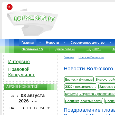
Главная
Новости
Современное детство
Отопление 1/7
Дикие собаки
БКД-2025
Ф
Главная
→
Новости Волжского
Интервью
Новости Волжского
Правовой
Консультант
Бизнес и финансы
Благоустройс
АРХИВ НОВОСТЕЙ
ЖКХ и недвижимость
Здоровье 
Культура, искусство и развлечени
08 августа
<<
<
2026
Политика, власть и закон
Проис
>
>>
Пн
3
10
17
24
31
Поздравление главы 