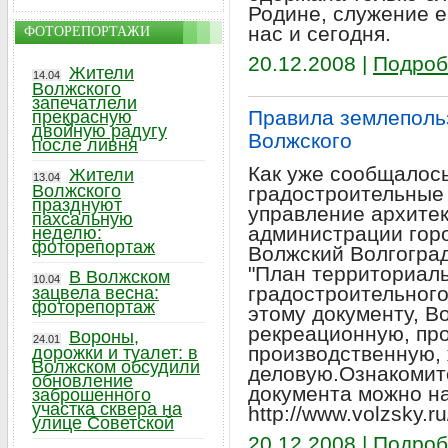
Родине, служение е
нас и сегодня.
ФОТОРЕПОРТАЖИ
20.12.2008 |
Подроб
Жители
14.04
Волжского
запечатлели
Правила землеполь
прекрасную
двойную радугу
Волжского
после ливня
Как уже сообщалось
Жители
13.04
Волжского
градостроительные 
празднуют
управление архитек
пахсальную
администрации горо
неделю:
фоторепортаж
Волжский Волгоград
"План территориал
В Волжском
10.04
градостроительного
зацвела весна:
фоторепортаж
этому документу, Во
рекреационную, пр
Вороны,
24.01
производственную,
дорожки и туалет: в
Волжском обсудили
деловую.Ознакомит
обновление
документа можно н
заброшенного
участка сквера на
http://www.volzsky.r
улице Советской
20.12.2008 |
Подроб