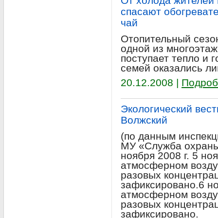
От холода жителей 
спасают обогревате
чай
Отопительный сезон
одной из многоэтаж
поступает тепло и 
семей оказались л
20.12.2008 |
Подроб
Экологический вестн
Волжский
(по данным инспекц
МУ «Служба охраны
ноября 2008 г. 5 но
атмосферном возду
разовых концентра
зафиксировано.6 но
атмосферном возду
разовых концентра
зафиксировано.