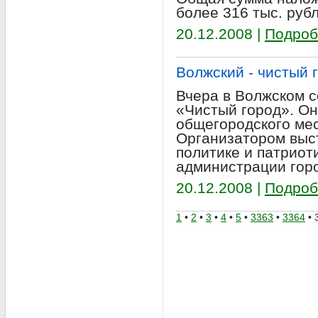
более 316 тыс. руб
20.12.2008 |
Подроб
Волжский - чистый 
Вчера в Волжском 
«Чистый город». Он
общегородского мес
Организатором выс
политике и патриот
администрации город
20.12.2008 |
Подроб
1
•
2
•
3
•
4
•
5
•
3363
•
3364
• 