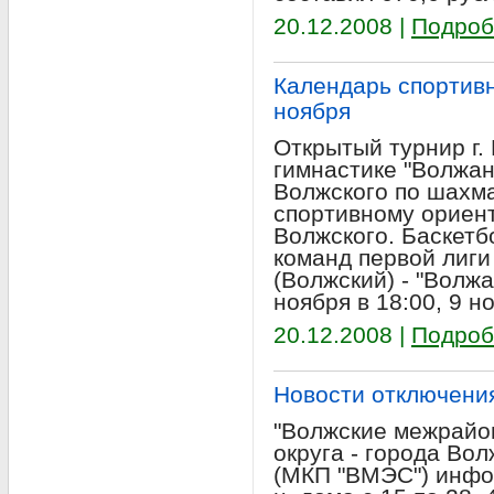
20.12.2008 |
Подроб
Календарь спортивн
ноября
Открытый турнир г.
гимнастике "Волжан
Волжского по шахм
спортивному ориент
Волжского. Баскетб
команд первой лиги
(Волжский) - "Волж
ноября в 18:00, 9 но
20.12.2008 |
Подроб
Новости отключени
"Волжские межрайон
округа - города Во
(МКП "ВМЭС") инфор