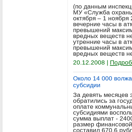
(по данным инспекц
МУ «Служба охраны
октября – 1 ноября 2
вечерние часы в а
превышений максим
вредных веществ не
утренние часы в а
превышений максим
вредных веществ н
20.12.2008 |
Подроб
Около 14 000 волж
субсидии
За девять месяцев 
обратились за госу
оплате коммунальн
субсидиями воспол
сумма выплат - 240
размер финансовой
составил 670,6 руб