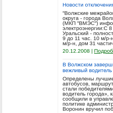
Новости отключени
"Волжские межрайон
округа - города Во
(МКП "ВМЭС") инфо
электроэнергии:С 8
Уральский - полнос
9 до 11 час. 10 м/р-
м/р-н, дом 31 части
20.12.2008 |
Подроб
В Волжском заверш
вежливый водитель
Определены лучшие
автобусов, маршрут
стали победителям
водитель города», 
сообщили в управл
политике администр
Воронин вручил по