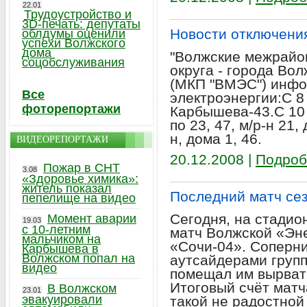
22.01
Трудоустройство и
3D-печать: депутаты
Новости отключени
облдумы оценили
успехи Волжского
дома
"Волжские межрайон
соцобслуживания
округа - города Во
(МКП "ВМЭС") инфо
Все
электроэнергии:C 8 
фоторепортажи
Карбышева-43.С 10 д
по 23, 47, м/р-н 21,
н, дома 1, 46.
ВИДЕОРЕПОРТАЖИ
20.12.2008 |
Подроб
Пожар в СНТ
3.08
«Здоровье химика»:
житель показал
Последний матч се
пепелище на видео
Сегодня, на стадио
Момент аварии
19.03
с 10-летним
матч Волжской «Эне
мальчиком на
«Сочи-04». Соперн
Карбышева в
Волжском попал на
аутсайдерами групп
видео
помещал им вырват
Итоговый счёт матча
В Волжском
23.01
эвакуировали
такой не радостной