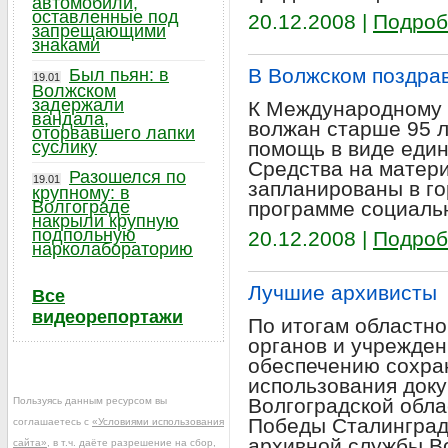
автомобили,
оставленные под
20.12.2008 |
Подроб
запрещающими
знаками
В Волжском поздра
Был пьян: в
19.01
Волжском
задержали
К Международному 
вандала,
волжан старше 95 
оторвавшего лапки
суслику
помощь в виде еди
Средства на матер
Разошелся по
19.01
запланированы в го
крупному: в
Волгограде
программе социаль
накрыли крупную
подпольную
20.12.2008 |
Подроб
нарколабораторию
Лучшие архивисты
Все
видеорепортажи
По итогам областно
органов и учрежден
обеспечению сохра
использования док
Волгоградской обла
Пользуясь данным ресурсом вы
Победы Сталинград
соглашаетесь с
«Условиями использования
архивной службы Во
сайта»
, в т.ч. даёте разрешение на сбор,