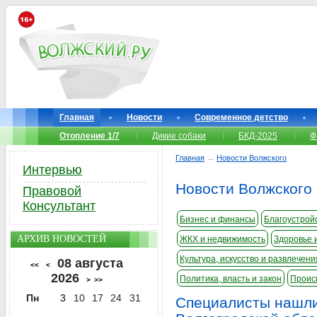
Главная
Новости
Современное детство
Отопление 1/7
Дикие собаки
БКД-2025
Ф
Главная
→
Новости Волжского
Интервью
Новости Волжского
Правовой
Консультант
Бизнес и финансы
Благоустройс
АРХИВ НОВОСТЕЙ
ЖКХ и недвижимость
Здоровье 
Культура, искусство и развлечени
08 августа
<<
<
2026
Политика, власть и закон
Проис
>
>>
Пн
3
10
17
24
31
Специалисты нашли