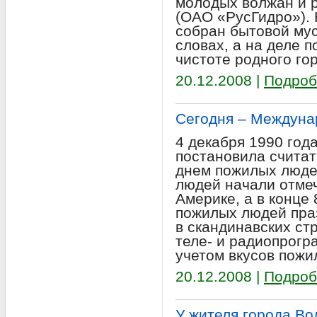
молодых волжан и 
(ОАО «РусГидро»). 
собран бытовой му
словах, а на деле 
чистоте родного го
20.12.2008 |
Подроб
Сегодня – Междуна
4 декабря 1990 год
постановила счита
днем пожилых люде
людей начали отмеч
Америке, а в конце 
пожилых людей пра
в скандинавских ст
теле- и радиопрогр
учетом вкусов пожи
20.12.2008 |
Подроб
У жителя города Во