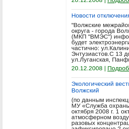
Новости отключени
"Волжские межрайон
округа - города Во
(МКП "ВМЭС") инфор
будет электроэнерги
частично: ул.Калин
Энтузиастов.С 13 д
ул.Луганская, Панф
20.12.2008 |
Подроб
Экологический вестн
Волжский
(по данным инспекц
МУ «Служба охраны
октября 2008 г. 1 о
атмосферном возду
разовых концентра
зафиксировано.2 о