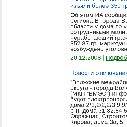
изъяли более 350 
Об этом ИА сообщи
региона.В городе В
области у дома по 
сотрудниками мили
неработающий гражд
352.87 гр. марихуа
возбуждено уголовн
20.12.2008 |
Подроб
Новости отключени
"Волжские межрайон
округа - города Во
(МКП "ВМЭС") инфор
будет электроэнерги
дома 2/1,2/2,2/3,9,9
р-н, дома 31,32,54,
Овражная, Строител
Кирова, дома 3а, 5, 