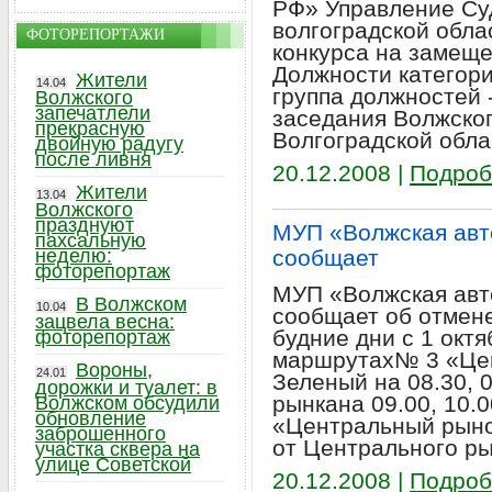
РФ» Управление Су
волгоградской обла
ФОТОРЕПОРТАЖИ
конкурса на замещ
Должности категор
Жители
14.04
группа должностей 
Волжского
запечатлели
заседания Волжског
прекрасную
Волгоградской обла
двойную радугу
после ливня
20.12.2008 |
Подроб
Жители
13.04
Волжского
празднуют
МУП «Волжская авт
пахсальную
неделю:
сообщает
фоторепортаж
МУП «Волжская авт
В Волжском
10.04
сообщает об отмен
зацвела весна:
будние дни с 1 окт
фоторепортаж
маршрутах№ 3 «Цен
Вороны,
24.01
Зеленый на 08.30, 
дорожки и туалет: в
рынкана 09.00, 10.
Волжском обсудили
обновление
«Центральный рынок
заброшенного
от Центрального ры
участка сквера на
улице Советской
20.12.2008 |
Подроб