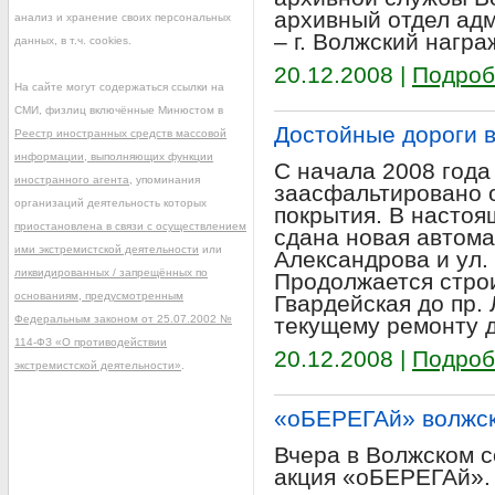
архивный отдел адм
анализ и хранение своих персональных
– г. Волжский нагр
данных, в т.ч. cookies.
20.12.2008 |
Подроб
На сайте могут содержаться ссылки на
СМИ, физлиц включённые Минюстом в
Достойные дороги в
Реестр иностранных средств массовой
информации, выполняющих функции
С начала 2008 года
иностранного агента
, упоминания
заасфальтировано о
организаций деятельность которых
покрытия. В настоя
приостановлена в связи с осуществлением
сдана новая автома
ими экстремистской деятельности
или
Александрова и ул.
ликвидированных / запрещённых по
Продолжается строи
основаниям, предусмотренным
Гвардейская до пр.
Федеральным законом от 25.07.2002 №
текущему ремонту д
114-ФЗ «О противодействии
20.12.2008 |
Подроб
экстремистской деятельности»
.
«оБЕРЕГАй» волжск
Вчера в Волжском с
акция «оБЕРЕГАй». 