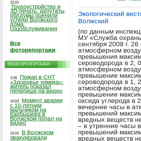
22.01
Трудоустройство и
3D-печать: депутаты
Экологический вестн
облдумы оценили
успехи Волжского
Волжский
дома
соцобслуживания
(по данным инспекц
МУ «Служба охраны
Все
сентября 2008 г. 26
атмосферном возду
фоторепортажи
превышения максим
сероводорода в 2, 0
ВИДЕОРЕПОРТАЖИ
атмосферном возду
превышение максим
Пожар в СНТ
3.08
сероводорода в 1, 2
«Здоровье химика»:
житель показал
атмосферном возду
пепелище на видео
превышение максим
оксида углерода в 2
Момент аварии
19.03
с 10-летним
вечерние часы в а
мальчиком на
превышений максим
Карбышева в
Волжском попал на
вредных веществ н
видео
– в утренние часы 
превышений максим
В Волжском
23.01
эвакуировали
вредных веществ н