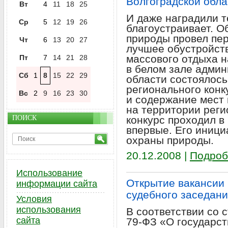
Волгоградской обла
Вт
4
11
18
25
И даже наградили те
Ср
5
12
19
26
благоустраивает. О
природы провел пер
Чт
6
13
20
27
лучшее обустройст
массового отдыха н
Пт
7
14
21
28
в белом зале админ
Сб
1
8
15
22
29
области состоялос
регионального конк
Вс
2
9
16
23
30
и содержание мест
на территории реги
ПОИСК
конкурс проходил в
впервые. Его иници
охраны природы.
20.12.2008 |
Подроб
Использование
Открытие вакансии 
информации сайта
судебного заседани
Условия
использования
В соответствии со с
сайта
79-ФЗ «О государс