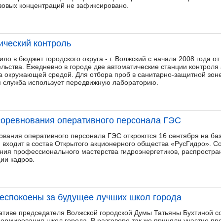
овых концентраций не зафиксировано.
ический контроль
пило в бюджет городского округа - г. Волжский с начала 2008 года 
льства. Ежедневно в городе две автоматические станции контроля
за окружающей средой. Для отбора проб в санитарно-защитной зо
я служба использует передвижную лабораторию.
соревнования оперативного персонала ГЭС
ования оперативного персонала ГЭС откроются 16 сентября на ба
я входит в состав Открытого акционерного общества «РусГидро». 
ния профессионального мастерства гидроэнергетиков, распростра
ции кадров.
еспокоены за будущее лучших школ города
иативе председателя Волжской городской Думы Татьяны Бухтиной с
мирования школ города. В разговоре так же приняли участие пр