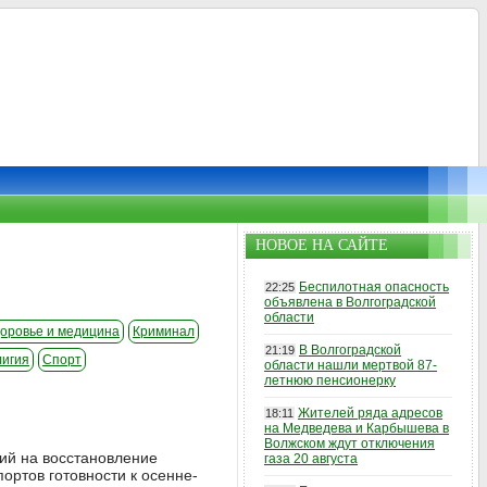
НОВОЕ НА САЙТЕ
Беспилотная опасность
22:25
объявлена в Волгоградской
области
оровье и медицина
Криминал
В Волгоградской
21:19
лигия
Спорт
области нашли мертвой 87-
летнюю пенсионерку
Жителей ряда адресов
18:11
на Медведева и Карбышева в
Волжском ждут отключения
кий на восстановление
газа 20 августа
ртов готовности к осенне-