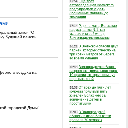
Еще трех
17:54
автовладельцев Волжского
предупредили убрать
брошенные машины до
эвакуации
тами
Родина-мать, Волжские
17:14
паруса, шлюз №1: как
еральный закон "О
украсили стройку под
лку будущей пенсии
Волгоградским вокзалом
В Волжском спасли двух
16:21
парней, которых отнесло на
три сотни метров от берега
во время купания
Волгоградскую область
15:48
накроет экстремальная жара:
ферного воздуха на
10 правил, которые помогут
пережить зной
От трех до пяти лет
15:37
колонии получили пять
жителей Волжского за
вовлечение детей в
проституцию
кой городской Думы".
В Волгоградской
15:03
области в июле без вести
пропали 70 человек