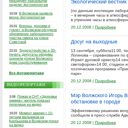
празднуют пахсальную
Экологический вестник 
неделю: фоторепортаж
(по данным инспекции лабора
В Волжском зацвела
10.04
– в вечерние часы в атмосфе
весна: фоторепортаж
в утренние часы в атмосфер
Вороны, дорожки и
24.01
20.12.2008 |
Подробнее
туалет: в Волжском обсудили
обновление заброшенного
участка сквера на улице
Досуг на выходные
Советской
13 сентября, суббота11.00, т
Трудоустройство и 3D-
22.01
печать: депутаты облдумы
Логинова – соревнования по 
оценили успехи Волжского
Играет духовой оркестр14 се
дома соцобслуживания
светофором»14.00, стадион и
поэтическая программа «Прию
Все фоторепортажи
парк»
20.12.2008 |
Подробнее
ВИДЕОРЕПОРТАЖИ
Мэр Волжского Игорь В
Пожар в СНТ «Здоровье
3.08
химика»: житель показал
обстановке в городе
пепелище на видео
Эффективному решению вопро
Момент аварии с 10-
19.03
сообщили в пресс-службе Адм
летним мальчиком на
Карбышева в Волжском попал
20.12.2008 |
Подробнее
на видео