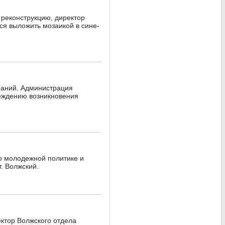
 реконструкцию, директор
я выложить мозаикой в сине-
раний. Администрация
реждению возникновения
по молодежной политике и
. Волжский.
ектор Волжского отдела