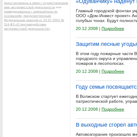
«Одуванчику» наденут
приостановлена в связи с осуществлением
ими экстремистской деятельности
или
Главный городской фонтан ук
ликвидированных / запрещённых по
ООО «Дом-Инвест проект» Анд
основаниям, предусмотренным
голубых тонах. Будут полност
Федеральным законом от 25.07.2002 №
114-ФЗ «О противодействии
20.12.2008 |
Подробнее
экстремистской деятельности»
.
Защитим лесные угодь
В этом году пожарные части 
городского округа и управле
пожаров в лесополосах.
20.12.2008 |
Подробнее
Году семьи посвящаетс
В Волжском стартует ежегодн
патриотической работе, управ
20.12.2008 |
Подробнее
В выходные сгорел ав
Автовозгорание произошло вч