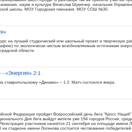
азованию, науке и культуре Вячеслав Шумячер, начальник Управле
етской школы, МОУ Городская гимназия, МОУ СОШ №30.
ия»
урс на лучший студенческий или школьный проект и творческую раб
рафию) по экологически чистым возобновляемым источникам энерги
оградской области.
 - «Энергия» 2:1
а ставропольскому «Динамо» – 1:2. Матч состоялся вчера.
сийской Федерации пройдет Всероссийский день бега "Кросс Наций
ионального Дня бега выйдут жители уже 194 городов России, среди
Регистрация участников начнётся 21 сентября на площади имени Л
.00 на стадионе имени Логинова состоится чествование победителей