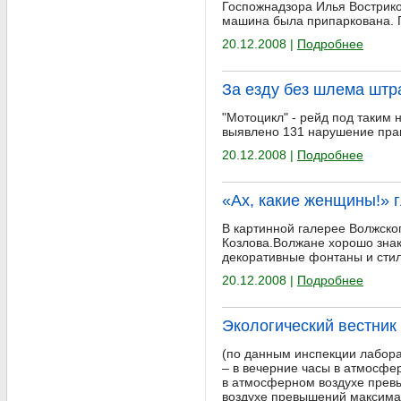
Госпожнадзора Илья Востриков
машина была припаркована. 
20.12.2008 |
Подробнее
За езду без шлема штр
"Мотоцикл" - рейд под таким
выявлено 131 нарушение прав
20.12.2008 |
Подробнее
«Ах, какие женщины!» 
В картинной галерее Волжско
Козлова.Волжане хорошо знак
декоративные фонтаны и сти
20.12.2008 |
Подробнее
Экологический вестник 
(по данным инспекции лабора
– в вечерние часы в атмосфе
в атмосферном воздухе прев
воздухе превышений максимал