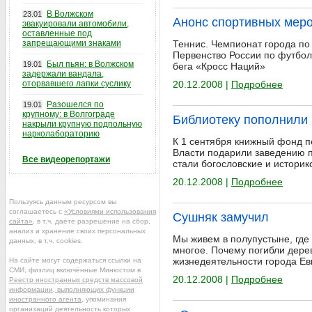
В Волжском
23.01
Анонс спортивных мероп
эвакуировали автомобили,
оставленные под
запрещающими знаками
Теннис. Чемпионат города по
Первенство России по футбол
Был пьян: в Волжском
19.01
бега «Кросс Наций»
задержали вандала,
оторвавшего лапки суслику
20.12.2008 |
Подробнее
Разошелся по
19.01
крупному: в Волгограде
Библиотеку пополнили
накрыли крупную подпольную
нарколабораторию
К 1 сентября книжный фонд п
Власти подарили заведению 
Все видеорепортажи
стали богословские и истори
20.12.2008 |
Подробнее
Пользуясь данным ресурсом вы
соглашаетесь с
«Условиями использования
Сушняк замучил
сайта»
, в т.ч. даёте разрешение на сбор,
анализ и хранение своих персональных
Мы живем в полупустыне, где 
данных, в т.ч. cookies.
многое. Почему погибли дере
жизнедеятельности города Е
На сайте могут содержаться ссылки на
СМИ, физлиц включённые Минюстом в
20.12.2008 |
Подробнее
Реестр иностранных средств массовой
информации, выполняющих функции
иностранного агента
, упоминания
организаций деятельность которых