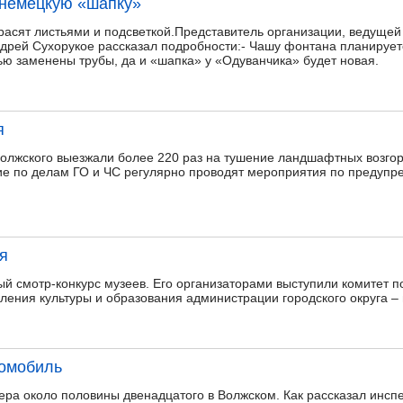
 немецкую «шапку»
расят листьями и подсветкой.Представитель организации, ведущей
рей Сухорукое рассказал подробности:- Чашу фонтана планируетс
ью заменены трубы, да и «шапка» у «Одуванчика» будет новая.
я
Волжского выезжали более 220 раз на тушение ландшафтных возго
ние по делам ГО и ЧС регулярно проводят мероприятия по предуп
я
ый смотр-конкурс музеев. Его организаторами выступили комитет 
ления культуры и образования администрации городского округа – г
томобиль
ера около половины двенадцатого в Волжском. Как рассказал инсп