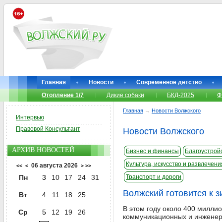
Главная
Новости
Современное детство
Отопление 1/7
Дикие собаки
БКД-2025
Ф
Главная
→
Новости Волжского
Интервью
Правовой Консультант
Новости Волжского
АРХИВ НОВОСТЕЙ
Бизнес и финансы
Благоустройс
Культура, искусство и развлечени
06 августа 2026
<<
<
>
>>
Пн
3
10
17
24
31
Транспорт и дороги
Волжский готовится к з
Вт
4
11
18
25
В этом году около 400 миллио
Ср
5
12
19
26
коммуникационных и инженер