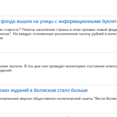
о фонда вышли на улицы с информационными букле
ую старость? Помочь населению страны в этом призван новый фед
носах". На каждую отложенную россиянином тысячу рублей в копи
же.
ские экологи. В эти дни они проводят мониторинг состояния атмос
ждений.
ских изданий в Волжском стало больше
обновленная версия общественно-политической газеты "Вести Волжс