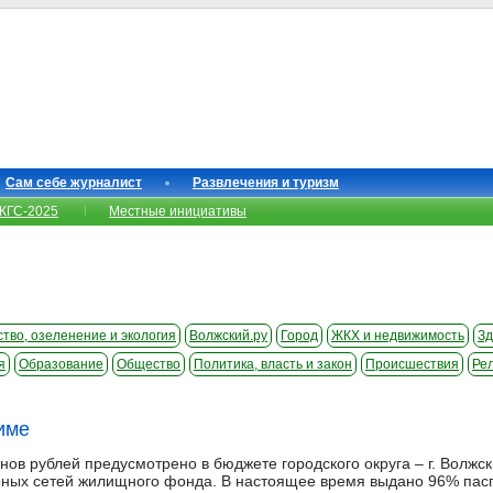
Сам себе журналист
Развлечения и туризм
КГС-2025
Местные инициативы
тво, озеленение и экология
Волжский.ру
Город
ЖКХ и недвижимость
Зд
я
Образование
Общество
Политика, власть и закон
Происшествия
Ре
име
нов рублей предусмотрено в бюджете городского округа – г. Волжс
ных сетей жилищного фонда. В настоящее время выдано 96% паспо