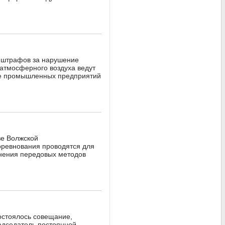
от штрафов за нарушение
 атмосферного воздуха ведут
не промышленных предприятий
зе Волжской
Соревнования проводятся для
нения передовых методов
остоялось совещание,
едседатель постоянной