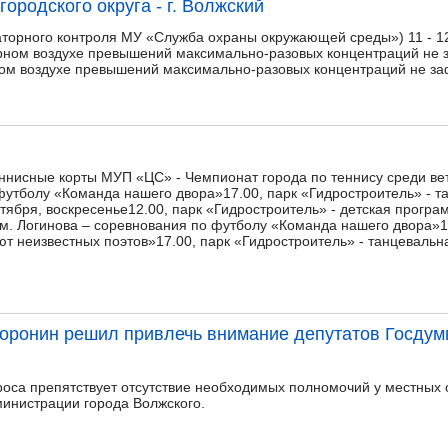
городского округа - г. Волжский
торного контроля МУ «Служба охраны окружающей среды») 11 - 12 
рном воздухе превышений максимально-разовых концентраций не 
ном воздухе превышений максимально-разовых концентраций не за
еннисные корты МУП «ЦС» - Чемпионат города по теннису среди ве
футболу «Команда нашего двора»17.00, парк «Гидростроитель» - т
нтября, воскресенье12.00, парк «Гидростроитель» - детская прогр
м. Логинова – соревнования по футболу «Команда нашего двора»15
т неизвестных поэтов»17.00, парк «Гидростроитель» - танцеваль
оронин решил привлечь внимание депутатов Госдум
са препятствует отсутствие необходимых полномочий у местных 
инистрации города Волжского.