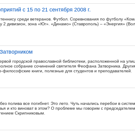
риятий с 15 по 21 сентября 2008 г.
 теннису среди ветеранов. Футбол. Соревнования по футболу «Ком
у 2 дивизион, зона «Юг». «Динамо» (Ставрополь) – «Энергия» (Вол
 Затворником
ервой городской православной библиотеки, расположенной на улиц
полное собрание сочинений святителя Феофана Затворника. Друг
ко-философские книги, полезные для студентов и преподавателей.
без полива все погибнет. Это лето. Чуть начались перебои в систе
вья и кто виноват в этом? О проблеме мы говорим с председателе
вгением Скрипниковым.