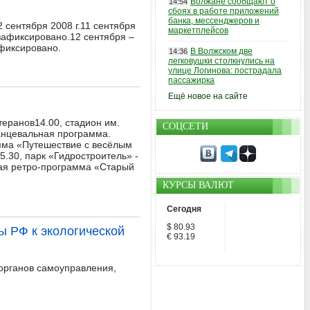
Волжане сообщают о
14:54
сбоях в работе приложений
банка, мессенджеров и
сентября 2008 г.11 сентября
маркетплейсов
зафиксировано.12 сентября –
фиксировано.
В Волжском две
14:36
легковушки столкнулись на
улице Логинова: пострадала
пассажирка
Ещё новое на сайте
теранов14.00, стадион им.
СОЦСЕТИ
анцевальная программа.
амма «Путешествие с весёлым
.30, парк «Гидростроитель» -
ная ретро-программа «Старый
КУРСЫ ВАЛЮТ
Сегодня
$ 80.93
ы РФ к экологической
€ 93.19
органов самоуправления,