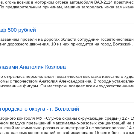
, огонь возник в моторном отсеке автомобиля ВАЗ-2114 практическ
По предварительным причинам, машина загорелась из-за замыкани
аф 500 рублей
 названием провели на дорогах области сотрудники госавтоинспекц
ил дорожного движения. 10 из них приходится на город Волжский.
глазами Анатолия Козлова
го открылась персональная тематическая выставка известного худ
омы с творчеством Анатолия Александровича. В городе установлен
лизованные фигуры. Он мастерски владеет всеми художественными
городского округа - г. Волжский
торного контроля МУ «Служба охраны окружающей среды») 12 - 15
рном воздухе превышений максимально-разовых концентраций не 
ышений максимально-разовых концентраций не зафиксировано.14 
ьно-разовых концентраций не зафиксировано.15 сентября - в ат