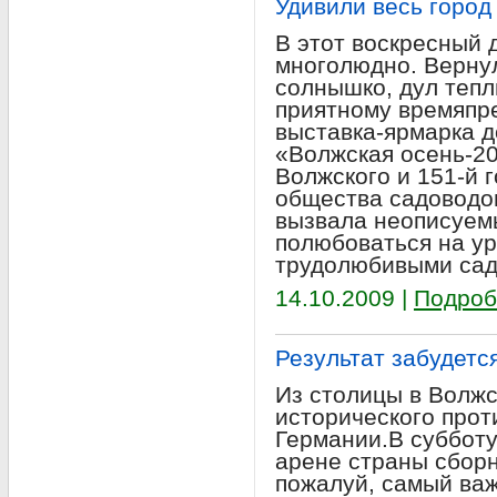
Удивили весь город
В этот воскресный 
многолюдно. Вернул
солнышко, дул тепл
приятному времяпр
выставка-ярмарка 
«Волжская осень-20
Волжского и 151-й 
общества садоводов
вызвала неописуемы
полюбоваться на у
трудолюбивыми сад
14.10.2009 |
Подроб
Результат забудетс
Из столицы в Волж
исторического прот
Германии.В субботу
арене страны сборн
пожалуй, самый важ