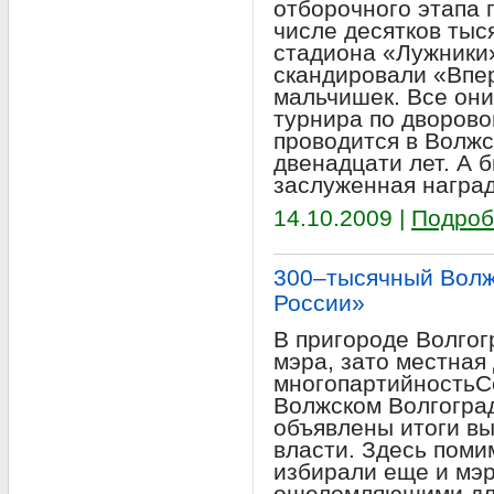
отборочного этапа 
числе десятков тыс
стадиона «Лужники»
скандировали «Впер
мальчишек. Все они
турнира по дворово
проводится в Волжс
двенадцати лет. А 
заслуженная награ
14.10.2009 |
Подроб
300–тысячный Волж
России»
В пригороде Волго
мэра, зато местная
многопартийностьСе
Волжском Волгогра
объявлены итоги в
власти. Здесь поми
избирали еще и мэр
ошеломляющими дл