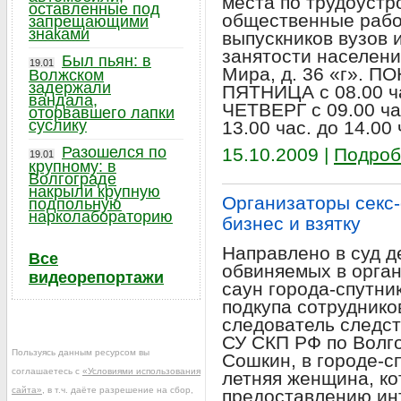
места по трудоустр
оставленные под
общественные рабо
запрещающими
знаками
выпускников вузов 
занятости населения
Был пьян: в
19.01
Мира, д. 36 «г». 
Волжском
задержали
ПЯТНИЦА с 08.00 ча
вандала,
ЧЕТВЕРГ с 09.00 час
оторвавшего лапки
суслику
13.00 час. до 14.00 
Разошелся по
15.10.2009 |
Подроб
19.01
крупному: в
Волгограде
накрыли крупную
Организаторы секс-
подпольную
нарколабораторию
бизнес и взятку
Направлено в суд д
Все
обвиняемых в орган
видеорепортажи
саун города-спутни
подкупа сотруднико
следователь следст
СУ СКП РФ по Волг
Пользуясь данным ресурсом вы
Сошкин, в городе-с
соглашаетесь с
«Условиями использования
летняя женщина, ко
сайта»
, в т.ч. даёте разрешение на сбор,
предоставлению инт