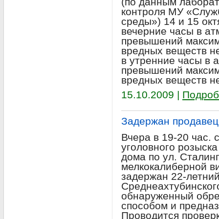
(по данным лабора
контроля МУ «Служ
среды») 14 и 15 окт
вечерние часы в а
превышений максим
вредных веществ не
в утренние часы в 
превышений максим
вредных веществ н
15.10.2009 |
Подроб
Задержан продавец
Вчера в 19-20 час.
уголовного розыска
дома по ул. Сталин
мелкокалиберной ви
задержан 22-летни
Среднеахтубинского
обнаруженный обре
способом и предназ
Проводится проверк