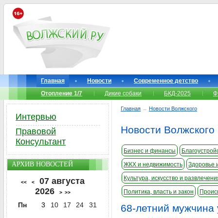
Главная
Новости
Современное детство
Отопление 1/7
Дикие собаки
БКД-2025
Ф
Главная
→
Новости Волжского
Интервью
Новости Волжского
Правовой
Консультант
Бизнес и финансы
Благоустройс
АРХИВ НОВОСТЕЙ
ЖКХ и недвижимость
Здоровье 
Культура, искусство и развлечени
07 августа
<<
<
2026
Политика, власть и закон
Проис
>
>>
Пн
3
10
17
24
31
68-летний мужчина 