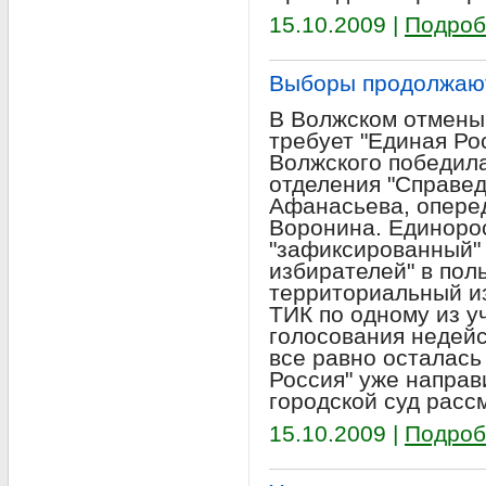
15.10.2009 |
Подроб
Выборы продолжают
В Волжском отмены
требует "Единая Ро
Волжского победила
отделения "Справе
Афанасьева, опере
Воронина. Единоро
"зафиксированный" 
избирателей" в пол
территориальный из
ТИК по одному из у
голосования недей
все равно осталась
Россия" уже направи
городской суд расс
15.10.2009 |
Подроб