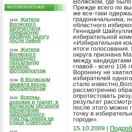
Волжском, где было
Прежде всего по вы
ФОТОРЕПОРТАЖИ
же все-таки одержа
градоначальника, н
Жители
14.04
Волжского
областного избирк
запечатлели
Геннадий Шайхулли
прекрасную
избирательной коми
двойную радугу
после ливня
«Избирательная ко
итоги голосования.
Жители
13.04
округа признана М
Волжского
празднуют
между кандидатами
пахсальную
главой - всего 106 
неделю:
фоторепортаж
Воронину не хвати
избирателей одного
В Волжском
10.04
стало известно,Вол
зацвела весна:
фоторепортаж
рассмотрению обра
опротестовать рез
Вороны,
24.01
результат рассмотр
дорожки и туалет: в
Волжском обсудили
после этого можно 
обновление
точку в избиратель
заброшенного
участка сквера на
городе».
улице Советской
15.10.2009 |
Подроб