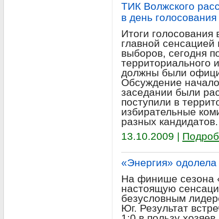
ТИК Волжского рас
в день голосования
Итоги голосования 
главной сенсацией
выборов, сегодня п
территориального и
должны были офици
Обсуждение начало
заседании были ра
поступили в террит
избирательные коми
разных кандидатов.
13.10.2009 |
Подроб
«Энергия» одолела
На финише сезона 
настоящую сенсаци
безусловным лидеро
Юг. Результат встр
1:0 в пользу хозяев