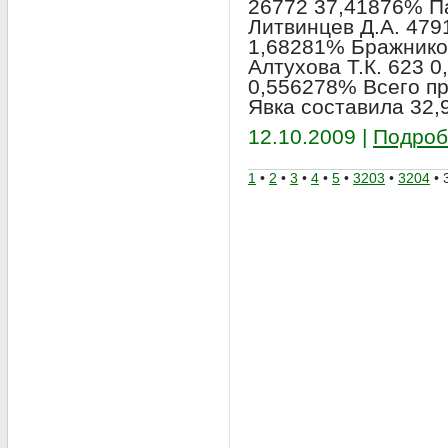
26772 37,41876% П
Литвинцев Д.А. 479
1,68281% Бражнико
Алтухова Т.К. 623 
0,556278% Всего пр
Явка составила 32,
12.10.2009 |
Подроб
1
•
2
•
3
•
4
•
5
•
3203
•
3204
• 