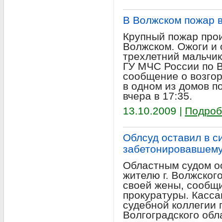
В Волжском пожар в
Крупный пожар про
Волжском. Ожоги и 
трехлетний мальчик
ГУ МЧС России по В
сообщение о возго
в одном из домов п
вчера в 17:35.
13.10.2009 |
Подроб
Облсуд оставил в с
забетонировавшему
Областным судом ос
жителю г. Волжског
своей жены, сообщи
прокуратуры. Касс
судебной коллегии 
Волгоградского обл