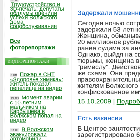
22.01
Трудоустройство и
3D-печать: депутаты
Задержали мошенни
облдумы оценили
успехи Волжского
дома
Сегодня ночью сот
соцобслуживания
задержали 53-летн
Женщина, обманыва
Все
20 миллионов рубл
фоторепортажи
ранее судима за ан
Однако, выйдя на с
тюрьмы, женщина в
ВИДЕОРЕПОРТАЖИ
"ремеслу". Действо
же схеме. Она пред
Пожар в СНТ
3.08
правоохранительны
«Здоровье химика»:
житель показал
жителям Волжского 
пепелище на видео
конфискованное им
Момент аварии
19.03
15.10.2009 |
Подроб
с 10-летним
мальчиком на
Карбышева в
Волжском попал на
Есть вакансии
видео
В Центре занятости
В Волжском
23.01
зарегистрировано 66
эвакуировали
автомобили,