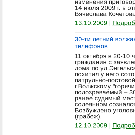
изменения приговор
14 июля 2009 г. в о
Вячеслава Кочетова
13.10.2009 |
Подроб
30-ти летний волж
телефонов
11 октября в 20-10 
гражданин с заявлен
дома по ул.Энгельс
похитил у него сот
патрульно-постово
г.Волжскому "горяч
подозреваемый – 3
ранее судимый мес
содеянном созналс
Возбуждено уголовн
(грабеж).
12.10.2009 |
Подроб