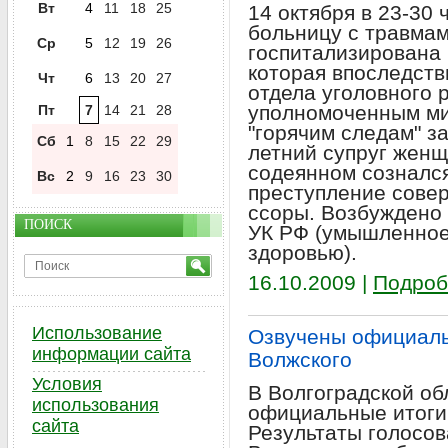
Вт
4
11
18
25
14 октября в 23-30 
больницу с травма
Ср
5
12
19
26
госпитализирована 
которая впоследств
Чт
6
13
20
27
отдела уголовного 
уполномоченным ми
Пт
7
14
21
28
"горячим следам" з
Сб
1
8
15
22
29
летний супруг жен
содеянном сознался
Вс
2
9
16
23
30
преступление сове
ссоры. Возбуждено у
ПОИСК
УК РФ (умышленное
здоровью).
16.10.2009 |
Подроб
Использование
Озвучены официаль
информации сайта
Волжского
Условия
В Волгоградской о
использования
официальные итоги 
сайта
Результаты голосов