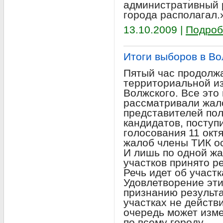
административный р
города располагал.
13.10.2009 |
Подроб
Итоги выборов в Во
Пятый час продолж
территориальной из
Волжского. Все это
рассматривали жал
представителей пол
кандидатов, поступ
голосования 11 окт
жалоб члены ТИК ос
И лишь по одной жа
участков принято р
Речь идет об участ
Удовлетворение эти
признанию результа
участках не действ
очередь может изме
по всему городу.