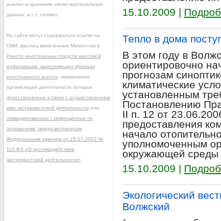
анализ и хранение своих персональных
15.10.2009 |
Подроб
данных, в т.ч. cookies.
На сайте могут содержаться ссылки на
Тепло в дома посту
СМИ, физлиц включённые Минюстом в
В этом году в Волж
Реестр иностранных средств массовой
ориентировочно нач
информации, выполняющих функции
прогнозам синоптик
иностранного агента
, упоминания
климатические усло
организаций деятельность которых
установленным тре
приостановлена в связи с осуществлением
Постановлению Пра
ими экстремистской деятельности
или
II п. 12 от 23.06.20
ликвидированных / запрещённых по
предоставления ко
основаниям, предусмотренным
начало отопительно
Федеральным законом от 25.07.2002 №
уполномоченным ор
114-ФЗ «О противодействии
окружающей среды 
экстремистской деятельности»
.
15.10.2009 |
Подроб
Экологический вестн
Волжский