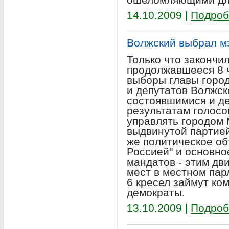
14.10.2009 |
Подроб
Волжский выбрал м
Только что закончи
продолжавшееся 8 
выборы главы город
и депутатов Волжс
состоявшимися и д
результатам голос
управлять городом
выдвинутой партией
же политическое об
Россией" и основно
мандатов - этим дв
мест в местном пар
6 кресел займут ко
демократы.
13.10.2009 |
Подроб