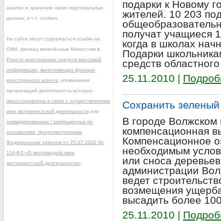
подарки к Новому г
анализ и хранение своих персональных
жителей. 10 203 по
данных, в т.ч. cookies.
общеобразовательн
получат учащиеся 1
На сайте могут содержаться ссылки на
когда в школах начн
СМИ, физлиц включённые Минюстом в
Подарки школьника
Реестр иностранных средств массовой
средств областного
информации, выполняющих функции
25.11.2010 |
Подроб
иностранного агента
, упоминания
организаций деятельность которых
приостановлена в связи с осуществлением
Сохранить зеленый
ими экстремистской деятельности
или
В городе Волжском
ликвидированных / запрещённых по
компенсационная в
основаниям, предусмотренным
Компенсационное о
Федеральным законом от 25.07.2002 №
необходимым услов
114-ФЗ «О противодействии
или сноса деревьев
экстремистской деятельности»
.
администрации Волж
ведет строительство
возмещения ущерба 
высадить более 100
25.11.2010 |
Подроб