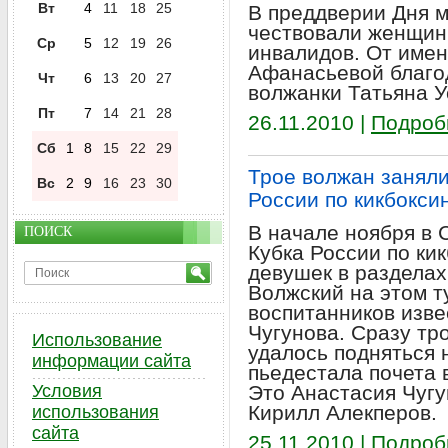
Вт
4
11
18
25
В преддверии Дня м
чествовали женщин
Ср
5
12
19
26
инвалидов. От име
Афанасьевой благо
Чт
6
13
20
27
волжанки Татьяна У
Пт
7
14
21
28
26.11.2010 |
Подроб
Сб
1
8
15
22
29
Трое волжан заняли
Вс
2
9
16
23
30
России по кикбокси
В начале ноября в
ПОИСК
Кубка России по ки
девушек в разделах 
Волжский на этом т
воспитанников изве
Чугунова. Сразу т
Использование
удалось подняться 
информации сайта
пьедестала почета 
Условия
Это Анастасия Чугу
Кирилл Алекперов.
использования
сайта
25.11.2010 |
Подроб