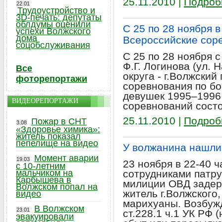
25.11.2010 |
Подроб
22.01
Трудоустройство и
3D-печать: депутаты
облдумы оценили
С 25 по 28 ноября 
успехи Волжского
дома
Всероссийские сор
соцобслуживания
С 25 по 28 ноября с
Ф.Г. Логинова (ул. 
Все
округа - г.Волжски
фоторепортажи
соревнования по б
девушек 1995–1996 
ВИДЕОРЕПОРТАЖИ
соревнований состо
25.11.2010 |
Подроб
Пожар в СНТ
3.08
«Здоровье химика»:
житель показал
пепелище на видео
У волжанина нашли
Момент аварии
19.03
23 ноября в 22-40 ч
с 10-летним
мальчиком на
сотрудниками патр
Карбышева в
милиции ОВД задер
Волжском попал на
житель г.Волжского,
видео
марихуаны. Возбуж
В Волжском
23.01
ст.228.1 ч.1 УК РФ 
эвакуировали