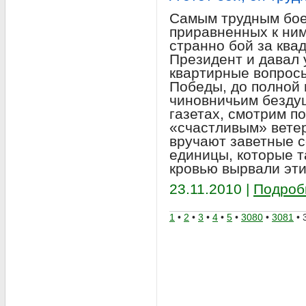
Самым трудным бое
приравненных к ним
странно бой за ква
Президент и давал 
квартирные вопросы
Победы, до полной 
чиновничьим безду
газетах, смотрим по
«счастливым» вете
вручают заветные с
единицы, которые та
кровью вырвали эти
23.11.2010 |
Подроб
1
•
2
•
3
•
4
•
5
•
3080
•
3081
• 