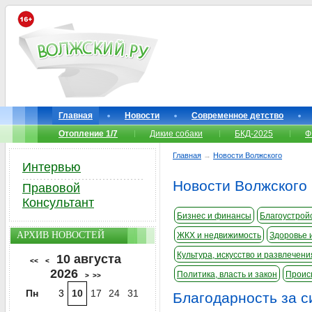
Главная
Новости
Современное детство
Отопление 1/7
Дикие собаки
БКД-2025
Ф
Главная
→
Новости Волжского
Интервью
Новости Волжского
Правовой
Консультант
Бизнес и финансы
Благоустройс
АРХИВ НОВОСТЕЙ
ЖКХ и недвижимость
Здоровье 
Культура, искусство и развлечени
10 августа
<<
<
2026
Политика, власть и закон
Проис
>
>>
Пн
3
10
17
24
31
Благодарность за с