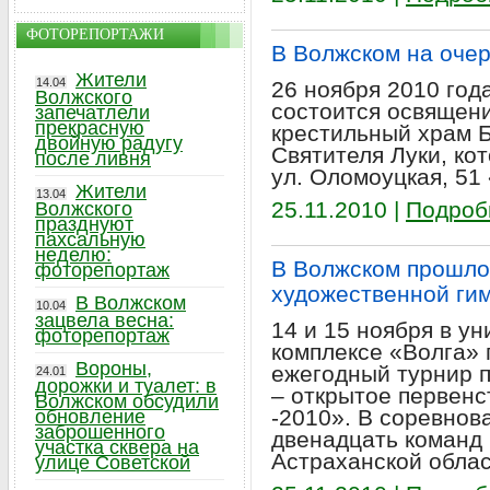
ФОТОРЕПОРТАЖИ
В Волжском на очер
Жители
14.04
26 ноября 2010 года
Волжского
состоится освящени
запечатлели
прекрасную
крестильный храм 
двойную радугу
Святителя Луки, ко
после ливня
ул. Оломоуцкая, 51 
Жители
13.04
25.11.2010 |
Подроб
Волжского
празднуют
пахсальную
неделю:
В Волжском прошло
фоторепортаж
художественной ги
В Волжском
10.04
зацвела весна:
14 и 15 ноября в у
фоторепортаж
комплексе «Волга»
Вороны,
ежегодный турнир п
24.01
дорожки и туалет: в
– открытое первенс
Волжском обсудили
-2010». В соревнов
обновление
заброшенного
двенадцать команд 
участка сквера на
Астраханской облас
улице Советской