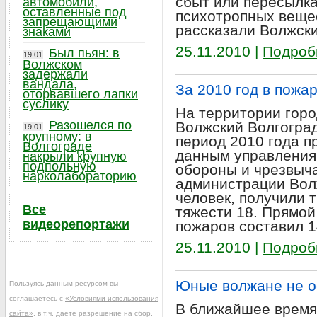
сбыт или пересылка
автомобили,
оставленные под
психотропных вещес
запрещающими
рассказали Волжски
знаками
25.11.2010 |
Подроб
Был пьян: в
19.01
Волжском
задержали
вандала,
За 2010 год в пожа
оторвавшего лапки
суслику
На территории горо
Разошелся по
Волжский Волгоград
19.01
крупному: в
период 2010 года п
Волгограде
данным управления
накрыли крупную
подпольную
обороны и чрезвыч
нарколабораторию
администрации Волж
человек, получили 
Все
тяжести 18. Прямо
видеорепортажи
пожаров составил 1
25.11.2010 |
Подроб
Юные волжане не о
Пользуясь данным ресурсом вы
соглашаетесь с
«Условиями использования
В ближайшее время 
сайта»
, в т.ч. даёте разрешение на сбор,