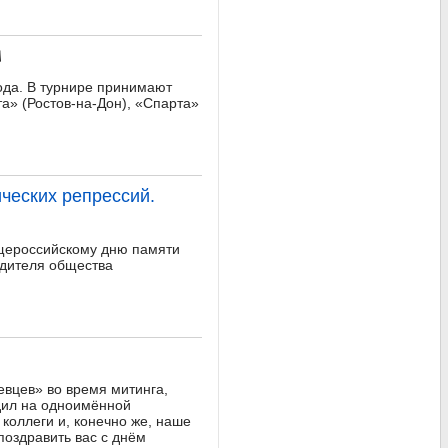
ода. В турнире принимают
та» (Ростов-на-Дон), «Спарта»
ческих репрессий.
бщероссийскому дню памяти
одителя общества
вцев» во время митинга,
дил на одноимённой
оллеги и, конечно же, наше
поздравить вас с днём