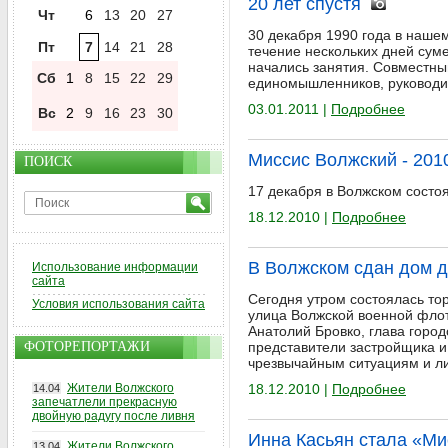
20 лет спустя
Чт
6
13
20
27
30 декабря 1990 года в наше
Пт
7
14
21
28
течение нескольких дней суме
начались занятия. Совместны
Сб
1
8
15
22
29
единомышленников, руковод
03.01.2011 |
Подробнее
Вс
2
9
16
23
30
Миссис Волжский - 201
ПОИСК
17 декабря в Волжском состоя
18.12.2010 |
Подробнее
В Волжском сдан дом 
Использование информации
сайта
Сегодня утром состоялась то
Условия использования сайта
улица Волжской военной флот
Анатолий Бровко, глава горо
ФОТОРЕПОРТАЖИ
представители застройщика и
чрезвычайным ситуациям и ли
Жители Волжского
18.12.2010 |
Подробнее
14.04
запечатлели прекрасную
двойную радугу после ливня
Инна Касьян стала «Ми
Жители Волжского
13.04