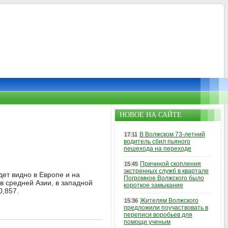
НОВОЕ НА САЙТЕ
В Волжском 73-летний
17:11
водитель сбил пьяного
пешехода на переходе
Причиной скопления
15:45
экстренных служб в квартале
дет видно в Европе и на
Погромное Волжского было
в средней Азии, в западной
короткое замыкание
0,857.
Жителям Волжского
15:36
предложили поучаствовать в
переписи воробьев для
помощи ученым