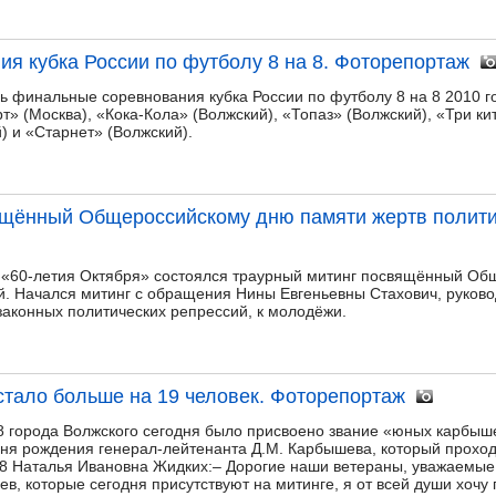
я кубка России по футболу 8 на 8. Фоторепортаж
ь финальные соревнования кубка России по футболу 8 на 8 2010 г
т» (Москва), «Кока-Кола» (Волжский), «Топаз» (Волжский), «Три ки
) и «Старнет» (Волжский).
ящённый Общероссийскому дню памяти жертв полити
и «60-летия Октября» состоялся траурный митинг посвящённый О
й. Начался митинг с обращения Нины Евгеньевны Стахович, руков
аконных политических репрессий, к молодёжи.
тало больше на 19 человек. Фоторепортаж
 города Волжского сегодня было присвоено звание «юных карбыше
дня рождения генерал-лейтенанта Д.М. Карбышева, который прохо
 Наталья Ивановна Жидких:– Дорогие наши ветераны, уважаемые к
, которые сегодня присутствуют на митинге, я от всей души хочу 