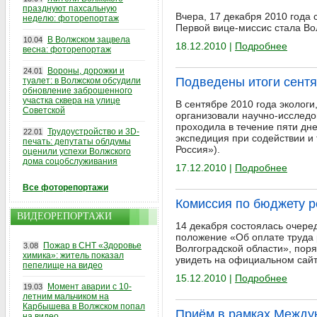
празднуют пахсальную
Вчера, 17 декабря 2010 года 
неделю: фоторепортаж
Первой вице-миссис стала Во
В Волжском зацвела
10.04
18.12.2010 |
Подробнее
весна: фоторепортаж
Вороны, дорожки и
24.01
Подведены итоги сентя
туалет: в Волжском обсудили
обновление заброшенного
участка сквера на улице
В сентябре 2010 года экологи
Советской
организовали научно-исследов
проходила в течение пяти дн
Трудоустройство и 3D-
22.01
экспедиция при содействии и
печать: депутаты облдумы
Россия»).
оценили успехи Волжского
дома соцобслуживания
17.12.2010 |
Подробнее
Все фоторепортажи
Комиссия по бюджету р
ВИДЕОРЕПОРТАЖИ
14 декабря состоялась очере
положение «Об оплате труда 
Пожар в СНТ «Здоровье
3.08
Волгоградской области», пор
химика»: житель показал
увидеть на официальном сайте 
пепелище на видео
15.12.2010 |
Подробнее
Момент аварии с 10-
19.03
летним мальчиком на
Карбышева в Волжском попал
Приём в рамках Между
на видео