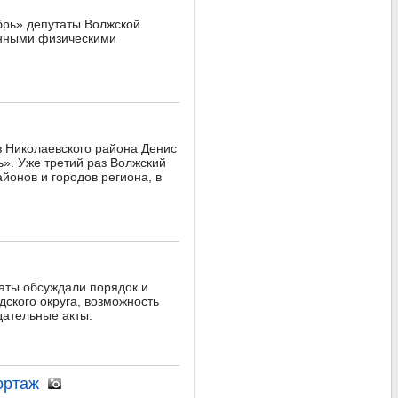
брь» депутаты Волжской
енными физическими
з Николаевского района Денис
». Уже третий раз Волжский
йонов и городов региона, в
аты обсуждали порядок и
ского округа, возможность
дательные акты.
ортаж