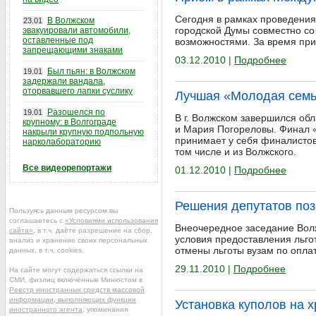
Сегодня в рамках проведени
В Волжском
23.01
городской Думы совместно с
эвакуировали автомобили,
оставленные под
возможностями. За время при
запрещающими знаками
03.12.2010 |
Подробнее
Был пьян: в Волжском
19.01
задержали вандала,
оторвавшего лапки суслику
Лучшая «Молодая семь
Разошелся по
19.01
В г. Волжском завершился об
крупному: в Волгограде
и Мария Погореловы. Финал «
накрыли крупную подпольную
принимает у себя финалистов 
нарколабораторию
том числе и из Волжского.
Все видеорепортажи
01.12.2010 |
Подробнее
Решения депутатов поз
Пользуясь данным ресурсом вы
соглашаетесь с
«Условиями использования
Внеочередное заседание Волж
сайта»
, в т.ч. даёте разрешение на сбор,
условия предоставления льго
анализ и хранение своих персональных
отмены льготы вузам по оплат
данных, в т.ч. cookies.
29.11.2010 |
Подробнее
На сайте могут содержаться ссылки на
СМИ, физлиц включённые Минюстом в
Реестр иностранных средств массовой
информации, выполняющих функции
Установка куполов на 
иностранного агента
, упоминания