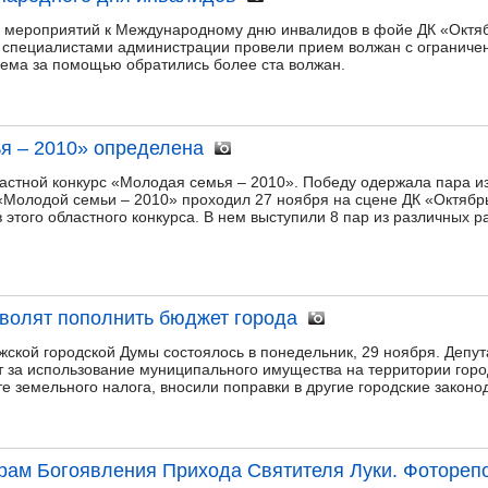
я мероприятий к Международному дню инвалидов в фойе ДК «Октя
о специалистами администрации провели прием волжан с огранич
ема за помощью обратились более ста волжан.
я – 2010» определена
ластной конкурс «Молодая семья – 2010». Победу одержала пара и
Молодой семьи – 2010» проходил 27 ноября на сцене ДК «Октябрь
этого областного конкурса. В нем выступили 8 пар из различных ра
волят пополнить бюджет города
ской городской Думы состоялось в понедельник, 29 ноября. Депут
т за использование муниципального имущества на территории город
е земельного налога, вносили поправки в другие городские законо
храм Богоявления Прихода Святителя Луки. Фотореп