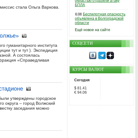
областью отразили атаку
БПЛА
-миссис стала Ольга Варкова.
Беспилотная опасность
6.08
объявлена в Волгоградской
области
Ещё новое на сайте
волжье»
СОЦСЕТИ
ого гуманитарного института
ции тут и тут ). Экспедиция
зной. А состоялась
(фракция «Справедливая
КУРСЫ ВАЛЮТ
Сегодня
стадионе
$ 81.41
€ 94.06
были утверждены городское
о округа – город Волжский
овестку заседания можно