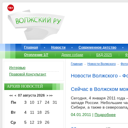
Главная
Новости
Современное детство
Отопление 1/7
Дикие собаки
БКД-2025
Ф
Главная
→
Новости Волжского
→
Фото
Интервью
Правовой Консультант
Новости Волжского - Ф
АРХИВ НОВОСТЕЙ
Сейчас в Волжском мо
07 августа 2026
<<
<
>
>>
Сегодня, 4 января 2011 года 
Пн
3
10
17
24
31
западе России. Небольшие ча
Сибири, а также в северозапа
Вт
4
11
18
25
04.01.2011 |
Подробнее
Ср
5
12
19
26