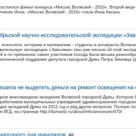
состоялся финал конкурса «Миссис Волжский - 2010». Второй вице
лченко Инна. «Миссис Волжский - 2010» стала Инна Касьян.
брьской научно-исследовательской экспедиции «За
, психологи, историки и математики - студенты и аспиранты Волжск
ательскую экспедицию «Заволжье» (мы уже писали об этой экспеди
ей и по признанию самих участников похода была весьма разнообра
 технической поддержке депутата городской Думы Петра Зимовца 
ешила не выделять деньги на ремонт освещения на 
дное внеочередное заседание Волжской городской Думы. Котором 
работников муниципальных учреждений здравоохранения городског
ядок заседаний Думы на 2011 год и ряд других вопросов. Полную п
ВГД, на странице http://dumavlz.ru/about/info/anounces/470/ .
народного дня инвалидов