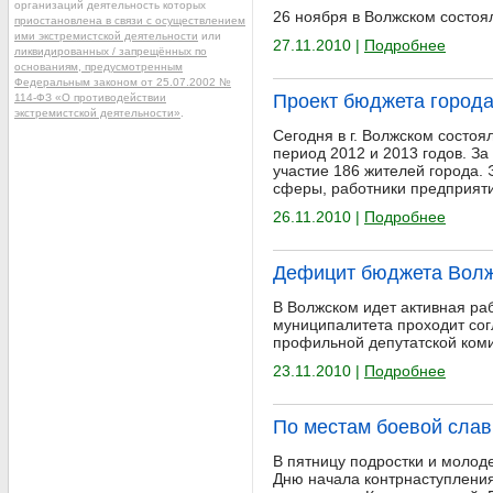
организаций деятельность которых
26 ноября в Волжском состоя
приостановлена в связи с осуществлением
ими экстремистской деятельности
или
27.11.2010 |
Подробнее
ликвидированных / запрещённых по
основаниям, предусмотренным
Федеральным законом от 25.07.2002 №
Проект бюджета город
114-ФЗ «О противодействии
экстремистской деятельности»
.
Сегодня в г. Волжском состоя
период 2012 и 2013 годов. З
участие 186 жителей города.
сферы, работники предприят
26.11.2010 |
Подробнее
Дефицит бюджета Волжс
В Волжском идет активная ра
муниципалитета проходит со
профильной депутатской коми
23.11.2010 |
Подробнее
По местам боевой сла
В пятницу подростки и молод
Дню начала контрнаступления