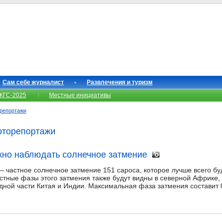
Сам себе журналист
Развлечения и туризм
КГС-2025
Местные инициативы
репортажи
оторепортажи
жно наблюдать солнечное затмение
— частное солнечное затмение 151 сароса, которое лучше всего бу
стные фазы этого затмения также будут видны в северной Африке, 
дной части Китая и Индии. Максимальная фаза затмения составит 