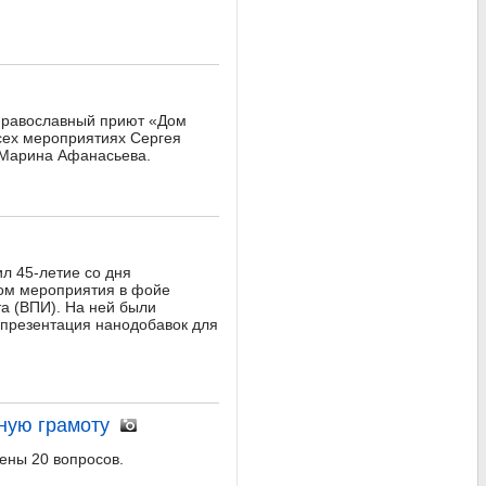
 православный приют «Дом
сех мероприятиях Сергея
 Марина Афанасьева.
л 45-летие со дня
лом мероприятия в фойе
а (ВПИ). На ней были
 презентация нанодобавок для
ную грамоту
ены 20 вопросов.