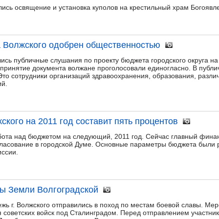
лись освящение и установка куполов на крестильный храм Богоявл
а Волжского одобрен общественностью
лись публичные слушания по проекту бюджета городского округа на
а принятие документа волжане проголосовали единогласно. В публ
 Это сотрудники организаций здравоохранения, образования, разл
ий.
кого на 2011 год составит пять процентов
бота над бюджетом на следующий, 2011 год. Сейчас главный фина
гласование в городской Думе. Основные параметры бюджета были 
ссии.
вы Земли Волгоградской
ежь г. Волжского отправились в поход по местам боевой славы. Ме
 советских войск под Сталинградом. Перед отправлением участник