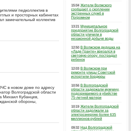
Жители Волжского
15:04
сообщают о скоплении
дителями педколлектив в
экстренных служб в
ветлых и просторных кабинетах
Погромном
дал замечательный коллектив
Муниципальное
13:21
предприятие Волгоградской
области уличили в
незаконной добыче воды
В Волжском дедушка на
12:50
«Ладе Гранте» врезался в
световую опору: пострадал
ребенок
В Волжском при
12:03
ремонте улицы Советской
испортили бордюры
В Волгоградской
10:56
МЧС в новом доме по адресу
области задержали мужчину,
натор Волгоградской области
подозреваемого в убийстве
да Михаил Кубанцев,
75-летней матери
жданской обороны,
Жители Волгоградской
10:19
области задолжали за
электроэнергию более 635
миллионов рублей
Над Волгоградской
09:32