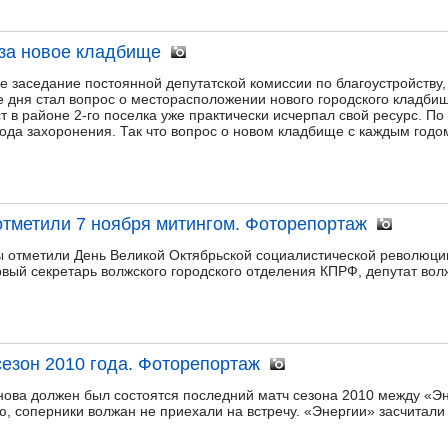
за новое кладбище
е заседание постоянной депутатской комиссии по благоустройству
е дня стал вопрос о месторасположении нового городского кладби
 в районе 2-го поселка уже практически исчерпал свой ресурс. По
ода захоронения. Так что вопрос о новом кладбище с каждым годо
тметили 7 ноября митингом. Фоторепортаж
 отметили День Великой Октябрьской социалистической революции
вый секретарь волжского городского отделения КПРФ, депутат во
езон 2010 года. Фоторепортаж
нова должен был состоятся последний матч сезона 2010 между «Эн
ю, соперники волжан не приехали на встречу. «Энергии» засчитали