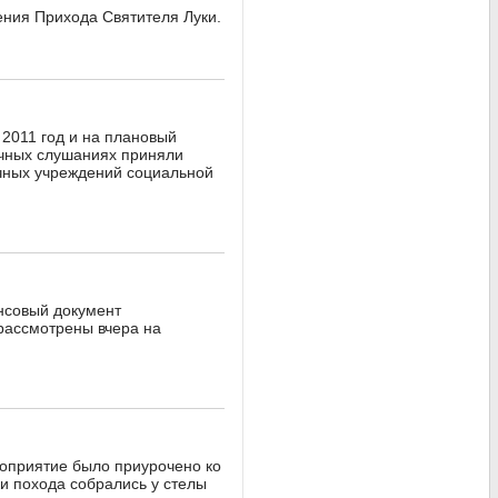
ения Прихода Святителя Луки.
 2011 год и на плановый
ичных слушаниях приняли
ичных учреждений социальной
нсовый документ
рассмотрены вчера на
роприятие было приурочено ко
и похода собрались у стелы