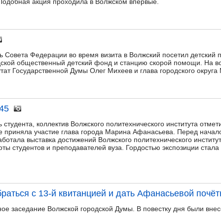
Подобная акция проходила в Волжском впервые.
 Совета Федерации во время визита в Волжский посетил детский
дской общественный детский фонд и станцию скорой помощи. На в
ат Государственной Думы Олег Михеев и глава городского округа
45
студента, коллектив Волжского политехнического института отмети
ве приняла участие глава города Марина Афанасьева. Перед нача
аботала выставка достижений Волжского политехнического институт
ты студентов и преподавателей вуза. Гордостью экспозиции стала
раться с 13-й квитанцией и дать Афанасьевой почёт
ное заседание Волжской городской Думы. В повестку дня были внес