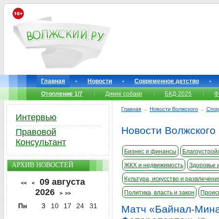
Главная
Новости
Современное детство
Отопление 1/7
Дикие собаки
БКД-2025
Ф
Главная
→
Новости Волжского
→
Спор
Интервью
Новости Волжского 
Правовой
Консультант
Бизнес и финансы
Благоустройс
АРХИВ НОВОСТЕЙ
ЖКХ и недвижимость
Здоровье 
Культура, искусство и развлечени
09 августа
<<
<
2026
Политика, власть и закон
Проис
>
>>
Пн
3
10
17
24
31
Матч «Байнал-Мина