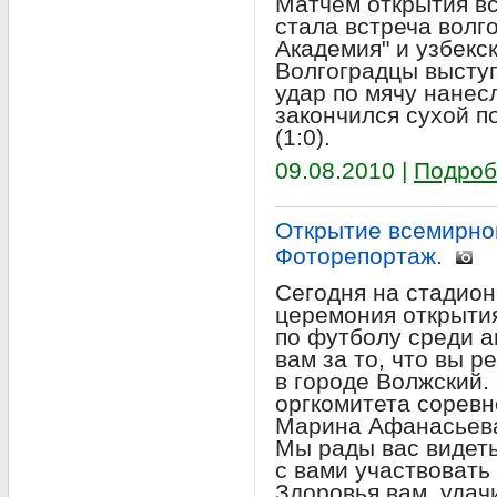
Матчем открытия в
стала встреча волг
Академия" и узбекс
Волгоградцы высту
удар по мячу нане
закончился сухой п
(1:0).
09.08.2010 |
Подроб
Открытие всемирно
Фоторепортаж.
Сегодня на стадио
церемония открыти
по футболу среди а
вам за то, что вы 
в городе Волжский.
оргкомитета соревн
Марина Афанасьева,
Мы рады вас видеть
с вами участвовать
Здоровья вам, удач