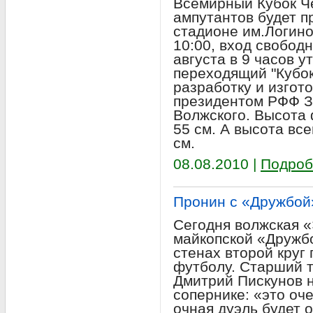
Всемирный Кубок Ч
ампутантов будет пр
стадионе им.Логинов
10:00, вход свобод
августа в 9 часов 
переходящий "Кубок
разработку и изгот
президентом РФФ ЗА
Волжского. Высота 
55 см. А высота вс
см.
08.08.2010 |
Подроб
Пронин с «Дружбой
Сегодня волжская «
майкопской «Дружб
стенах второй круг
футболу. Старший 
Дмитрий Пискунов н
сопернике: «это оч
очная дуэль будет о