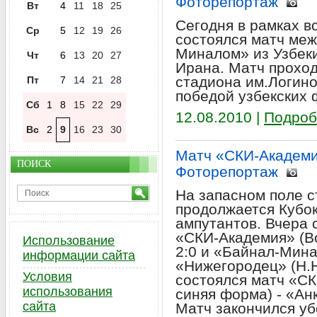
Фоторепортаж
Вт
4
11
18
25
Сегодня в рамках в
Ср
5
12
19
26
состоялся матч меж
Миналом» из Узбеки
Чт
6
13
20
27
Ирана. Матч проход
стадиона им.Логино
Пт
7
14
21
28
победой узбекских 
Сб
1
8
15
22
29
12.08.2010 |
Подроб
Вс
2
9
16
23
30
Матч «СКИ-Академи
ПОИСК
Фоторепортаж
На запасном поле с
продолжается Кубо
ампутантов. Вчера с
«СКИ-Академия» (Во
Использование
2:0 и «Байнал-Мина
информации сайта
«Нижегородец» (Н.Н
Условия
состоялся матч «СК
использования
синяя форма) - «Ан
сайта
Матч закончился у