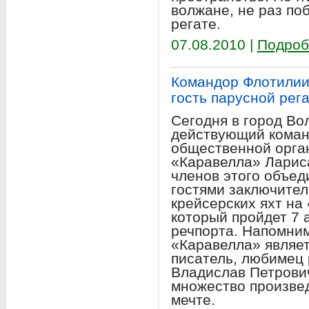
волжане, не раз п
регате.
07.08.2010 |
Подроб
Командор Флотилии
гость парусной рег
Сегодня в город Во
действующий кома
общественной орга
«Каравелла» Ларис
членов этого объед
гостями заключител
крейсерских яхт на
который пройдет 7 
речпорта. Напомни
«Каравелла» являет
писатель, любимец
Владислав Петрови
множество произвед
мечте.