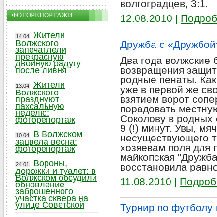
волгоградцев, 3:1.
ФОТОРЕПОРТАЖИ
12.08.2010 |
Подроб
Жители
14.04
Волжского
Дружба с «Дружбой
запечатлели
прекрасную
Два года волжские
двойную радугу
возвращения защит
после ливня
родные пенаты. Как
Жители
13.04
уже в первой же св
Волжского
взятием ворот сопе
празднуют
пахсальную
порадовать местну
неделю:
Соколову в родных 
фоторепортаж
9 (!) минут. Увы, мя
В Волжском
10.04
несуществующего те
зацвела весна:
хозяевам поля для 
фоторепортаж
майкопская "Дружба
Вороны,
24.01
восстановила равн
дорожки и туалет: в
Волжском обсудили
11.08.2010 |
Подроб
обновление
заброшенного
участка сквера на
улице Советской
Турнир по футболу