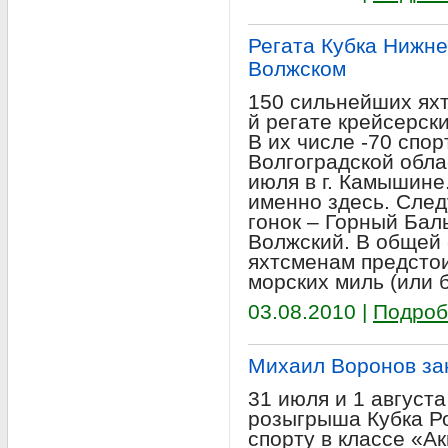
Регата Кубка Нижн
Волжском
150 сильнейших яхт
й регате крейсерск
В их числе -70 спор
Волгоградской обла
июля в г. Камышине
именно здесь. Сле
гонок – Горный Бал
Волжский. В общей
яхтсменам предстои
морских миль (или 
03.08.2010 |
Подроб
Михаил Воронов за
31 июля и 1 август
розыгрыша Кубка Р
спорту в классе «А