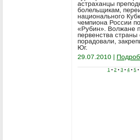
астраханцы препод
болельщикам, пере
национального Кубк
чемпиона России по
«Рубин». Волжане п
первенства страны 
порадовали, закреп
Юг.
29.07.2010 |
Подроб
1
•
2
•
3
•
4
•
5