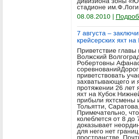
дивизиона зоны «Юг
стадионе им.Ф.Логи
08.08.2010 |
Подроб
7 августа – заключ
крейсерских яхт на
Приветствие главы 
Волжский Волгогра
Робертовны Афанас
соревнованийДороги
приветствовать уча
захватывающего и я
протяжении 26 лет 
яхт на Кубок Нижней
прибыли яхтсмены 
Тольятти, Саратова
Примечательно, что
колеблется от 8 до 
доказывает неордин
для него нет границ
пространстве. Почт