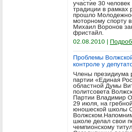
участие 30 человек 
традиции в рамках
прошло Молодежное
моторному спорту в
Михаил Воронов зан
фристайл.
02.08.2010 |
Подроб
Проблемы Волжской
контроле у депутат
Члены президиума 
партии «Единая Рос
областной Думы Ви
политсовета Волжск
Партии Владимир Ос
29 июля, на гребно
юношеской школы О
Волжском.Напомним
школе делал свои п
чемпионскому титу