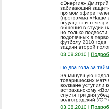
«Энергия» Дмитрий
забивающий защитн
прямом эфире теле
(программа «Наше 
ведущего и телезри
общения в студии н
не только подвести
подопечных в перво
футболу 2010 года,
задачи второй поло
03.08.2010 |
Подроб
По два гола за тайм
За минувшую недел
товарищеских матча
волжане уступили к
астраханскому «Вол
спустя три дня убе
волгоградский УОР 
03.08.2010 |
Подроб