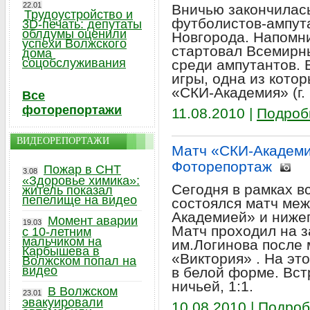
22.01
Вничью закончилась
Трудоустройство и
футболистов-ампут
3D-печать: депутаты
облдумы оценили
Новгорода. Напомним
успехи Волжского
стартовал Всемирн
дома
соцобслуживания
среди ампутантов. 
игры, одна из кото
«СКИ-Академия» (г. 
Все
фоторепортажи
11.08.2010 |
Подроб
ВИДЕОРЕПОРТАЖИ
Матч «СКИ-Академи
Фоторепортаж
Пожар в СНТ
3.08
«Здоровье химика»:
Сегодня в рамках в
житель показал
пепелище на видео
состоялся матч меж
Академией» и ниже
Момент аварии
19.03
Матч проходил на з
с 10-летним
мальчиком на
им.Логинова после 
Карбышева в
«Виктория» . На эт
Волжском попал на
видео
в белой форме. Вст
ничьей, 1:1.
В Волжском
23.01
эвакуировали
10.08.2010 |
Подроб