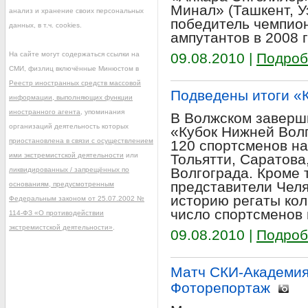
Минал» (Ташкент, У
анализ и хранение своих персональных
победитель чемпио
данных, в т.ч. cookies.
ампутантов в 2008 г
На сайте могут содержаться ссылки на
09.08.2010 |
Подроб
СМИ, физлиц включённые Минюстом в
Реестр иностранных средств массовой
Подведены итоги «
информации, выполняющих функции
иностранного агента
, упоминания
В Волжском заверши
организаций деятельность которых
«Кубок Нижней Волг
приостановлена в связи с осуществлением
120 спортсменов на
ими экстремистской деятельности
или
Тольятти, Саратова
Волгограда. Кроме 
ликвидированных / запрещённых по
представители Челя
основаниям, предусмотренным
историю регаты кол
Федеральным законом от 25.07.2002 №
число спортсменов
114-ФЗ «О противодействии
экстремистской деятельности»
.
09.08.2010 |
Подроб
Матч СКИ-Академия
Фоторепортаж