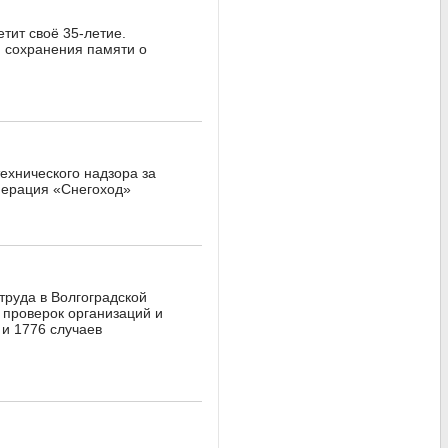
тит своё 35-летие.
ю сохранения памяти о
технического надзора за
перация «Снегоход»
труда в Волгоградской
е проверок организаций и
и 1776 случаев