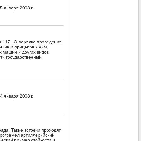
 января 2008 г.
№ 117 «О порядке проведения
ашин и прицепов к ним,
х машин и других видов
сти государственный
 января 2008 г.
рада. Такие встречи проходят
прогремел артиллерийский
ческий пример стойкости и