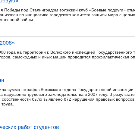
боевую»
ия Победы под Сталинградом волжский клуб «Боевые подруги» отме
ганизован по инициативе городского комитета защиты мира с цель
ественной войны.
 2008»
08 года на территории г. Волжского инспекцией Государственного 
кторов, самоходных и иных машин проводится профилактическая о
ан
вила сумма штрафов Волжского отдела Государственной инспекции 
а нарушение трудового законодательства в 2007 году. В результат
 собственности было выявлено 872 нарушения правовых вопросов 
 труда.
ческих работ студентов