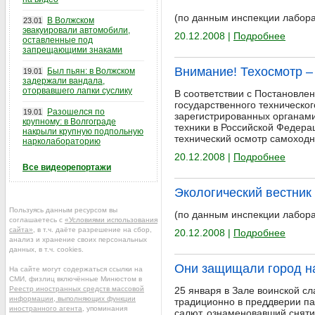
(по данным инспекции лабора
В Волжском
23.01
эвакуировали автомобили,
20.12.2008 |
Подробнее
оставленные под
запрещающими знаками
Внимание! Техосмотр –
Был пьян: в Волжском
19.01
задержали вандала,
оторвавшего лапки суслику
В соответствии с Постановле
государственного техническо
Разошелся по
19.01
зарегистрированных органами
крупному: в Волгограде
техники в Российской Федерац
накрыли крупную подпольную
технический осмотр самоходн
нарколабораторию
20.12.2008 |
Подробнее
Все видеорепортажи
Экологический вестник 
Пользуясь данным ресурсом вы
(по данным инспекции лабора
соглашаетесь с
«Условиями использования
сайта»
, в т.ч. даёте разрешение на сбор,
20.12.2008 |
Подробнее
анализ и хранение своих персональных
данных, в т.ч. cookies.
Они защищали город н
На сайте могут содержаться ссылки на
СМИ, физлиц включённые Минюстом в
Реестр иностранных средств массовой
25 января в Зале воинской сл
информации, выполняющих функции
традиционно в преддверии па
иностранного агента
, упоминания
салют, ознаменовавший сняти