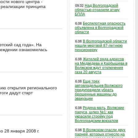
ости нового центра -
Над Волгоградской
09:32
т реализации принципа
областью отразили атаку
БПЛА
Беспилотная опасность
6.08
объявлена в Волгоградской
области
В Волгоградской области
6.08
тский сад года». На
нашли мертвой 87-летнюю
реждении ознакомилась
пенсионерку
Жителей ряда адресов
6.08
на Медведева и Карбышева в
Волжском ждут отключения
газа 20 августа
Еще трех
6.08
автовладельцев Волжского
нию открытия регионального
предупредили убрать
оги дадут старт
брошенные машины до
эвакуации
Родина-мать, Волжские
6.08
паруса, шлюз №1: как
украсили стройку под
Волгоградским вокзалом
В Волжском спасли двух
6.08
 28 января 2008 г.
парней, которых отнесло на