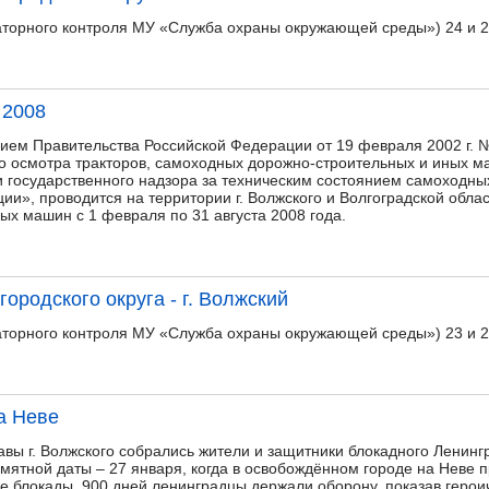
торного контроля МУ «Служба охраны окружающей среды») 24 и 25
 2008
нием Правительства Российской Федерации от 19 февраля 2002 г. 
го осмотра тракторов, самоходных дорожно-строительных и иных м
 государственного надзора за техническим состоянием самоходны
ии», проводится на территории г. Волжского и Волгоградской обла
ых машин с 1 февраля по 31 августа 2008 года.
городского округа - г. Волжский
торного контроля МУ «Служба охраны окружающей среды») 23 и 24
а Неве
авы г. Волжского собрались жители и защитники блокадного Ленинг
мятной даты – 27 января, когда в освобождённом городе на Неве 
е блокады. 900 дней ленинградцы держали оборону, показав герои