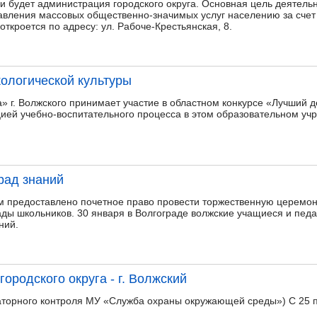
и будет администрация городского округа. Основная цель деятельн
авления массовых общественно-значимых услуг населению за сче
откроется по адресу: ул. Рабоче-Крестьянская, 8.
кологической культуры
 г. Волжского принимает участие в областном конкурсе «Лучший де
ией учебно-воспитательного процесса в этом образовательном уч
рад знаний
м предоставлено почетное право провести торжественную церемо
ды школьников. 30 января в Волгограде волжские учащиеся и педаг
ний.
городского округа - г. Волжский
торного контроля МУ «Служба охраны окружающей среды») С 25 по