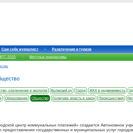
Сам себе журналист
Развлечения и туризм
КГС-2025
Местные инициативы
ество
бщество
тво, озеленение и экология
Волжский.ру
Город
ЖКХ и недвижимость
Зд
я
Образование
Общество
Политика, власть и закон
Происшествия
Ре
родской центр коммунальных платежей» создается Автономное уч
предоставления государственных и муниципальных услуг городског