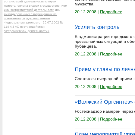
организаций деятельность которых
мужества.
приостановлена в связи с осуществлением
ими экстремистской деятельности
или
20.12.2008 |
Подробнее
ликвидированных / запрещённых по
основаниям, предусмотренным
Федеральным законом от 25.07.2002 №
Усилить контроль
114-ФЗ «О противодействии
экстремистской деятельности»
.
В администрации городского 
чрезвычайных ситуаций и об
Кубанцева.
20.12.2008 |
Подробнее
Прием у главы по лич
Состоялся очередной прием гр
20.12.2008 |
Подробнее
«Волжский Оргсинтез» 
Ростехнадзор намерен через 
20.12.2008 |
Подробнее
План мероприятий упра