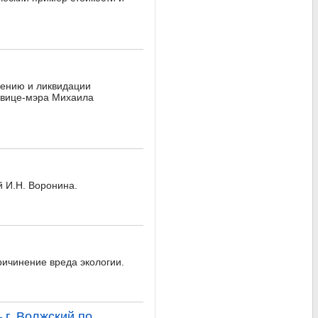
дению и ликвидации
 вице-мэра Михаила
й И.Н. Воронина.
ричинение вреда экологии.
 г. Волжский по