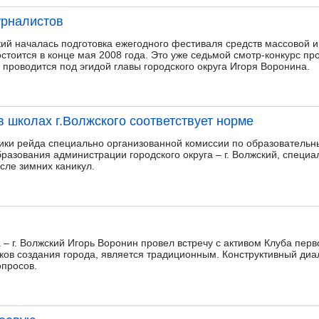
урналистов
жский началась подготовка ежегодного фестиваля средств массово
остоится в конце мая 2008 года. Это уже седьмой смотр-конкурс п
проводится под эгидой главы городского округа Игоря Воронина.
 школах г.Волжского соответствует норме
ики рейда специально организованной комиссии по образовательн
разования администрации городского округа – г. Волжский, специ
сле зимних каникул.
а – г. Волжский Игорь Воронин провел встречу с активом Клуба пе
ков создания города, является традиционным. Конструктивный ди
просов.