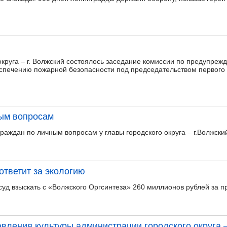
округа – г. Волжский состоялось заседание комиссии по предупреж
еспечению пожарной безопасности под председательством первого
ным вопросам
аждан по личным вопросам у главы городского округа – г.Волжски
ответит за экологию
суд взыскать с «Волжского Оргсинтеза» 260 миллионов рублей за п
вления культуры администрации городского округа –