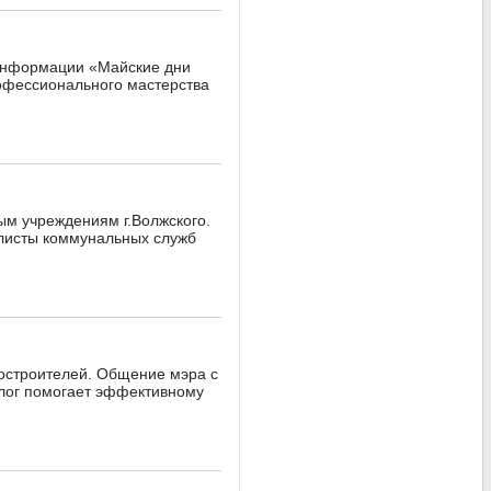
й информации «Майские дни
рофессионального мастерства
ым учреждениям г.Волжского.
алисты коммунальных служб
рвостроителей. Общение мэра с
алог помогает эффективному