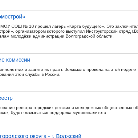
омострой»
е МОУ СОШ № 18 прошёл лагерь «Карта будущего». Это заключител
строй», организатором которого выступил Инструкторский отряд г.
елам молодёжи администрации Волгоградской области.
ие комиссии
ннолетних и защите их прав г. Волжского провела на этой неделе
вания этой службы в России.
еестр
ование реестра городских детских и молодежных общественных о
сок, будет оказываться поддержка муниципалитета.
городского округа - г. Волжский