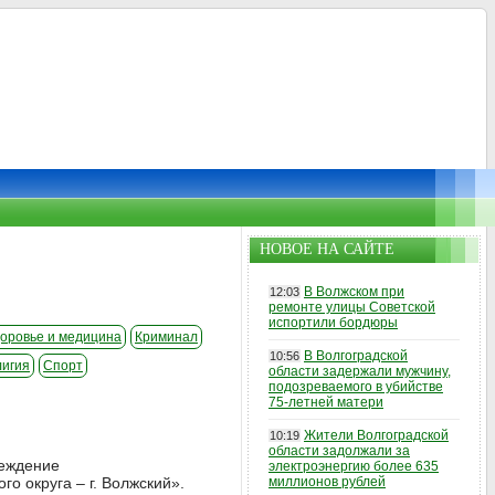
НОВОЕ НА САЙТЕ
В Волжском при
12:03
ремонте улицы Советской
испортили бордюры
оровье и медицина
Криминал
В Волгоградской
10:56
лигия
Спорт
области задержали мужчину,
подозреваемого в убийстве
75-летней матери
Жители Волгоградской
10:19
области задолжали за
реждение
электроэнергию более 635
о округа – г. Волжский».
миллионов рублей