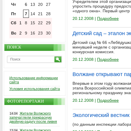
Учредителем этой организаци
Чт
6
13
20
27
упростить процедуру предост
«одного окна». Первый центр 
Пт
7
14
21
28
20.12.2008 |
Подробнее
Сб
1
8
15
22
29
Детский сад – эталон э
Вс
2
9
16
23
30
Детский сад № 66 «Лебёдушка»
минувшей неделе с организац
ПОИСК
конкурсная комиссия.
20.12.2008 |
Подробнее
Волжане открывают па
Использование информации
сайта
Впервые в этом году волжана
этапа Всероссийской олимпиа
Условия использования сайта
региональному празднику зна
20.12.2008 |
Подробнее
ФОТОРЕПОРТАЖИ
Жители Волжского
14.04
Экологический вестник 
запечатлели прекрасную
двойную радугу после ливня
(по данным инспекции лабора
Жители Волжского
13.04