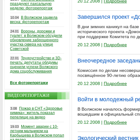
20.12.2008 |
Подробнее
празднуют пахсальную
неделю: фоторепортаж
Завершился проект «Д
В Волжском зацвела
10.04
весна: фоторепортаж
В дни зимних каникул на баз
Вороны, дорожки и
исторического проекта «Домо
24.01
туалет: в Волжском обсудили
при поддержке Комитета по д
обновление заброшенного
участка сквера на улице
20.12.2008 |
Подробнее
Советской
Трудоустройство и 3D-
22.01
Внеочередное заседан
печать: депутаты облдумы
оценили успехи Волжского
Комиссия по делам несоверше
дома соцобслуживания
посвящённое 90-летию образо
Все фоторепортажи
20.12.2008 |
Подробнее
ВИДЕОРЕПОРТАЖИ
Войти в молодежный р
Пожар в СНТ «Здоровье
3.08
В Волжском началось формир
химика»: житель показал
вошедшим в официальный спи
пепелище на видео
20.12.2008 |
Подробнее
Момент аварии с 10-
19.03
летним мальчиком на
Карбышева в Волжском попал
Экологический вестник 
на видео