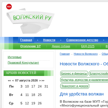
Главная
Новости
Современное детство
Отопление 1/7
Дикие собаки
БКД-2025
Ф
Главная
→
Новости Волжского
→
Общ
Интервью
Правовой Консультант
Новости Волжского - О
АРХИВ НОВОСТЕЙ
Бизнес и финансы
Благоустройс
Культура, искусство и развлечени
07 августа 2026
<<
<
>
>>
Пн
3
10
17
24
31
Транспорт и дороги
Для удобства волжан
Вт
4
11
18
25
В Волжском на базе МУП «Го
Ср
5
12
19
26
«Многофункциональный центр 