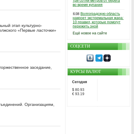
три сотни метров от берега
во время купания
Волгоградскую область
6.08
накроет экстремальная жара:
10 правил, которые помогут
ьный этап культурно-
пережить зной
Волжского «Первые ласточки»
Ещё новое на сайте
СОЦСЕТИ
 торжественное заседание,
КУРСЫ ВАЛЮТ
Сегодня
$ 80.93
€ 93.19
бъединений. Организациям,