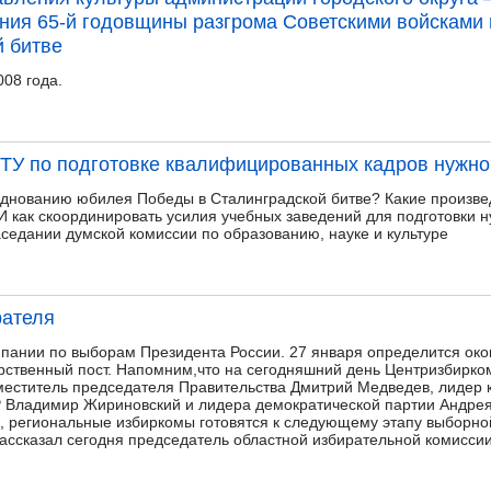
ния 65-й годовщины разгрома Советскими войсками
й битве
08 года.
ПТУ по подготовке квалифицированных кадров нужно
азднованию юбилея Победы в Сталинградской битве? Какие произве
 И как скоординировать усилия учебных заведений для подготовки 
аседании думской комиссии по образованию, науке и культуре
рателя
пании по выборам Президента России. 27 января определится око
рственный пост. Напомним,что на сегодняшний день Центризбирком
меститель председателя Правительства Дмитрий Медведев, лидер
Р Владимир Жириновский и лидера демократической партии Андрея
 региональные избиркомы готовятся к следующему этапу выборной
ссказал сегодня председатель областной избирательной комисси