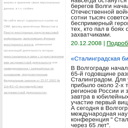
навсегда останутся
анализ и хранение своих персональных
берегов Волги нача
данных, в т.ч. cookies.
Отечественной войн
сотни тысяч советс
На сайте могут содержаться ссылки на
беспримерный герои
СМИ, физлиц включённые Минюстом в
тех, кто пал в боя
Реестр иностранных средств массовой
захватчиками.
информации, выполняющих функции
20.12.2008 |
Подроб
иностранного агента
, упоминания
организаций деятельность которых
приостановлена в связи с осуществлением
«Сталинградская би
ими экстремистской деятельности
или
В Волгограде нача
ликвидированных / запрещённых по
65-й годовщине раз
основаниям, предусмотренным
Сталинградом. Для у
Федеральным законом от 25.07.2002 №
прибыло около 2-х 
114-ФЗ «О противодействии
регионов России и 
экстремистской деятельности»
.
завтра в юбилейны
участие первый ви
А сегодня в Волгог
международная нау
конференция " Стал
через 65 лет".