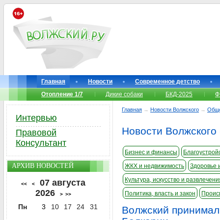
Главная
Новости
Современное детство
Отопление 1/7
Дикие собаки
БКД-2025
Ф
Главная
→
Новости Волжского
→
Общ
Интервью
Новости Волжского
Правовой
Консультант
Бизнес и финансы
Благоустройс
АРХИВ НОВОСТЕЙ
ЖКХ и недвижимость
Здоровье 
Культура, искусство и развлечени
07 августа
<<
<
2026
Политика, власть и закон
Проис
>
>>
Пн
3
10
17
24
31
Волжский принимал