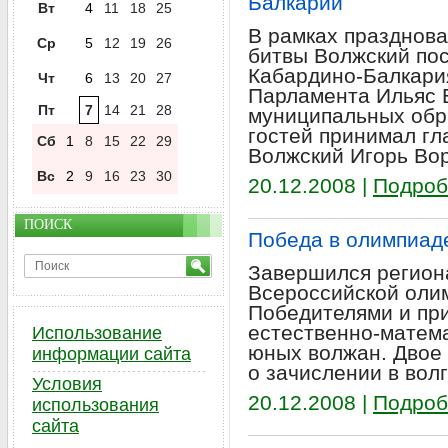
Балкарии
Вт
4
11
18
25
В рамках празднова
Ср
5
12
19
26
битвы Волжский пос
Кабардино-Балкария
Чт
6
13
20
27
Парламента Ильяс 
Пт
7
14
21
28
муниципальных обр
гостей принимал гла
Сб
1
8
15
22
29
Волжский Игорь Во
Вс
2
9
16
23
30
20.12.2008 |
Подроб
ПОИСК
Победа в олимпиаде
Завершился регион
Всероссийской оли
Победителями и пр
естественно-матема
Использование
юных волжан. Двое 
информации сайта
о зачислении в вол
Условия
20.12.2008 |
Подроб
использования
сайта