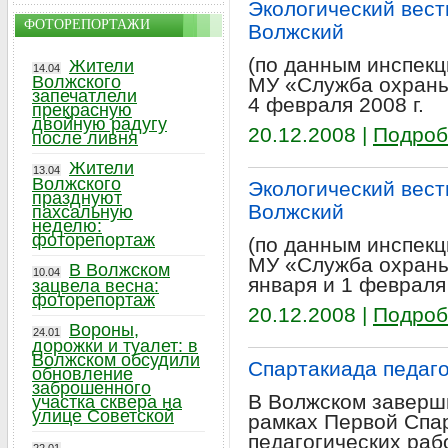
Экологический вестн
ФОТОРЕПОРТАЖИ
Волжский
(по данным инспекц
Жители
14.04
Волжского
МУ «Служба охраны
запечатлели
4 февраля 2008 г.
прекрасную
двойную радугу
20.12.2008 |
Подроб
после ливня
Жители
13.04
Волжского
Экологический вестн
празднуют
Волжский
пахсальную
неделю:
фоторепортаж
(по данным инспекц
МУ «Служба охраны
В Волжском
10.04
января и 1 февраля 
зацвела весна:
фоторепортаж
20.12.2008 |
Подроб
Вороны,
24.01
дорожки и туалет: в
Волжском обсудили
Спартакиада педаг
обновление
заброшенного
В Волжском заверши
участка сквера на
улице Советской
рамках Первой Спа
педагогических раб