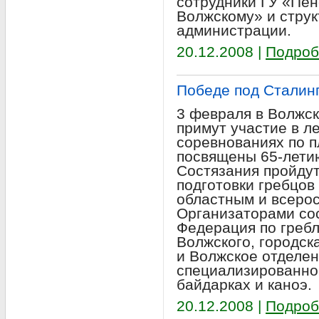
сотрудники ГУ «Пен
Волжскому» и стру
администрации.
20.12.2008 |
Подроб
Победе под Сталин
3 февраля в Волжск
примут участие в л
соревнованиях по п
посвящены 65-лети
Состязания пройду
подготовки гребцов
областным и всеро
Организаторами со
Федерация по гребле
Волжского, городск
и Волжское отделен
специализированно
байдарках и каноэ.
20.12.2008 |
Подроб