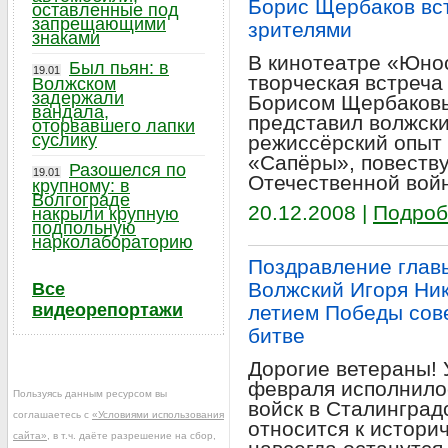
Борис Щербаков вс
оставленные под
запрещающими
зрителями
знаками
В кинотеатре «Юнос
Был пьян: в
19.01
творческая встреча
Волжском
задержали
Борисом Щербаковы
вандала,
представил волжск
оторвавшего лапки
суслику
режиссёрский опыт
«Сапёры», повеств
Разошелся по
19.01
Отечественной вой
крупному: в
Волгограде
20.12.2008 |
Подроб
накрыли крупную
подпольную
нарколабораторию
Поздравление главы 
Волжский Игоря Ник
Все
видеорепортажи
летием Победы сове
битве
Дорогие ветераны!
февраля исполнилос
Пользуясь данным ресурсом вы
войск в Сталинград
соглашаетесь с
«Условиями использования
относится к истори
сайта»
, в т.ч. даёте разрешение на сбор,