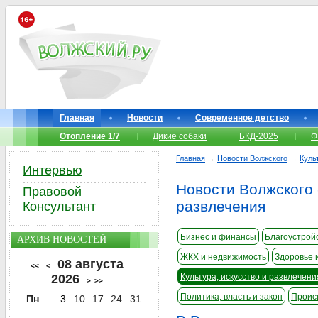
Главная
Новости
Современное детство
Отопление 1/7
Дикие собаки
БКД-2025
Ф
Главная
→
Новости Волжского
→
Куль
Интервью
Новости Волжского -
Правовой
развлечения
Консультант
Бизнес и финансы
Благоустройс
АРХИВ НОВОСТЕЙ
ЖКХ и недвижимость
Здоровье 
08 августа
<<
<
2026
Культура, искусство и развлечени
>
>>
Политика, власть и закон
Проис
Пн
3
10
17
24
31