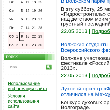
В Волжском парке п
Вт
4
11
18
25
В эту субботу, 25 м
Ср
5
12
19
26
«Гидростроитель» с
над детством моим 
Чт
6
13
20
27
грустный последний
Пт
7
14
21
28
22.05.2013 |
Подроб
Сб
1
8
15
22
29
Волжские студенты
Вс
2
9
16
23
30
Всероссийского фе
ПОИСК
Волжане участвова
фестивале «Российс
2013».
22.05.2013 |
Подроб
Использование
Духовой оркестр «
информации сайта
отличился на Межд
Условия
использования
Конкурс духовых ор
сайта
Волгограде.