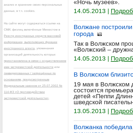
«Ночь музеев».
анализ и хранение своих персональных
14.05.2013 |
Подроб
данных, в т.ч. cookies.
На сайте могут содержаться ссылки на
Волжане построили
СМИ, физлиц включённые Минюстом в
города
Реестр иностранных средств массовой
Так в Волжском пр
информации, выполняющих функции
«Волжский – дружна
иностранного агента
, упоминания
организаций деятельность которых
14.05.2013 |
Подроб
приостановлена в связи с осуществлением
ими экстремистской деятельности
или
В Волжском близитс
ликвидированных / запрещённых по
основаниям, предусмотренным
19 мая в Волжском 
Федеральным законом от 25.07.2002 №
состоится премьера
114-ФЗ «О противодействии
детей «Пеппи Длин
экстремистской деятельности»
.
шведской писатель
13.05.2013 |
Подроб
Волжанка победила