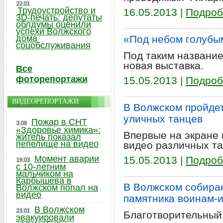
22.01
Трудоустройство и
16.05.2013 |
Подроб
3D-печать: депутаты
облдумы оценили
успехи Волжского
дома
«Под небом голубы
соцобслуживания
Под таким название
новая выставка.
Все
фоторепортажи
15.05.2013 |
Подроб
ВИДЕОРЕПОРТАЖИ
В Волжском пройде
уличных танцев
Пожар в СНТ
3.08
«Здоровье химика»:
Впервые на экране
житель показал
пепелище на видео
видео различных т
Момент аварии
15.05.2013 |
Подроб
19.03
с 10-летним
мальчиком на
Карбышева в
В Волжском собира
Волжском попал на
видео
памятника воинам-
В Волжском
23.01
Благотворительный
эвакуировали