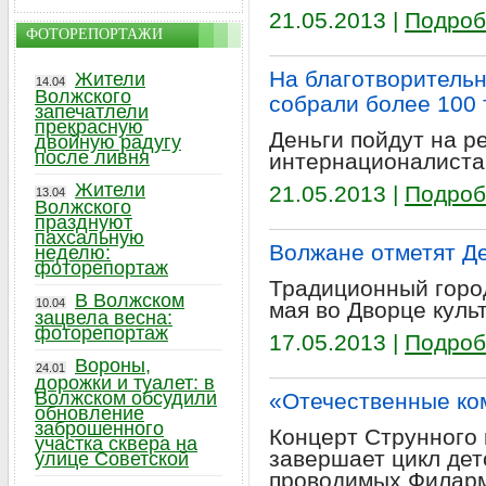
21.05.2013 |
Подроб
ФОТОРЕПОРТАЖИ
На благотворитель
Жители
14.04
Волжского
собрали более 100 
запечатлели
прекрасную
Деньги пойдут на р
двойную радугу
после ливня
интернационалиста
Жители
21.05.2013 |
Подроб
13.04
Волжского
празднуют
пахсальную
Волжане отметят Д
неделю:
фоторепортаж
Традиционный город
В Волжском
10.04
мая во Дворце куль
зацвела весна:
фоторепортаж
17.05.2013 |
Подроб
Вороны,
24.01
дорожки и туалет: в
Волжском обсудили
«Отечественные ко
обновление
заброшенного
Концерт Струнного 
участка сквера на
завершает цикл дет
улице Советской
проводимых Филарм