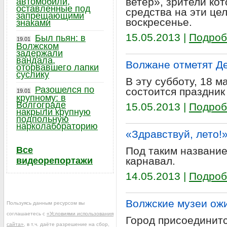
ветер», зрители ко
автомобили,
оставленные под
средства на эти цел
запрещающими
воскресенье.
знаками
15.05.2013 |
Подроб
Был пьян: в
19.01
Волжском
задержали
вандала,
Волжане отметят Д
оторвавшего лапки
суслику
В эту субботу, 18 м
Разошелся по
состоится праздник
19.01
крупному: в
Волгограде
15.05.2013 |
Подроб
накрыли крупную
подпольную
нарколабораторию
«Здравствуй, лето!
Все
Под таким название
карнавал.
видеорепортажи
14.05.2013 |
Подроб
Волжские музеи ож
Пользуясь данным ресурсом вы
соглашаетесь с
«Условиями использования
Город присоединитс
сайта»
, в т.ч. даёте разрешение на сбор,